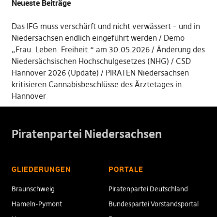
Neueste Beiträge
Das IFG muss verschärft und nicht verwässert – und in
Niedersachsen endlich eingeführt werden
Demo
„Frau. Leben. Freiheit.“ am 30.05.2026
Änderung des
Niedersächsischen Hochschulgesetzes (NHG)
CSD
Hannover 2026 (Update)
PIRATEN Niedersachsen
kritisieren Cannabisbeschlüsse des Ärztetages in
Hannover
Piratenpartei Niedersachsen
GLIEDERUNGEN
PORTALE
Braunschweig
Piratenpartei Deutschland
Hameln-Pymont
Bundespartei Vorstandsportal