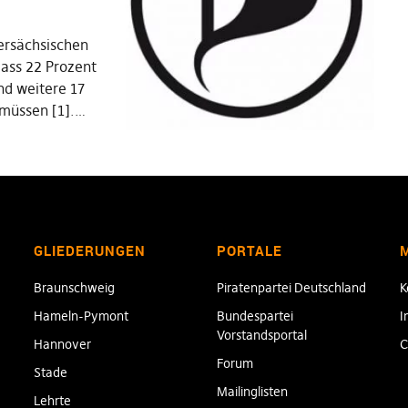
ersächsischen
dass 22 Prozent
nd weitere 17
 müssen [1].…
GLIEDERUNGEN
PORTALE
Braunschweig
Piratenpartei Deutschland
K
Hameln-Pymont
Bundespartei
I
Vorstandsportal
Hannover
C
Forum
Stade
Mailinglisten
Lehrte