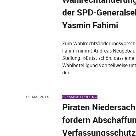
der SPD-Generalsek
Yasmin Fahimi
Zum Wahlrechtsänderungsvorschl
Fahimi nimmt Andreas Neugebaue
Stellung: »Es ist schön, dass eine
Wahlbeteiligung von teilweise u
der…
15. MAI 2014
PRESSEMITTEILUNG
Piraten Niedersac
fordern Abschaffu
Verfassungsschutz