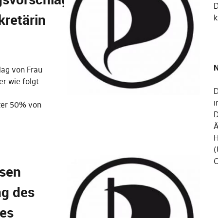
retärin
k
N
ag von Frau
r wie folgt
D
i
nter 50% von
D
Ä
H
(
C
hsen
ng des
es