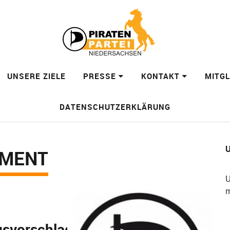
UNSERE ZIELE
PRESSE
KONTAKT
MITG
DATENSCHUTZERKLÄRUNG
U
EMENT
U
m
svorschlag