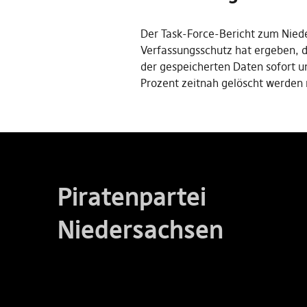
Der Task-Force-Bericht zum Nied
Verfassungsschutz hat ergeben, 
der gespeicherten Daten sofort u
Prozent zeitnah gelöscht werden
Piratenpartei
Niedersachsen