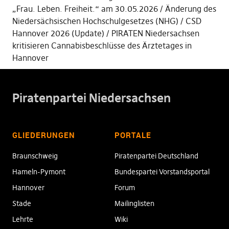
„Frau. Leben. Freiheit.“ am 30.05.2026
Änderung des
Niedersächsischen Hochschulgesetzes (NHG)
CSD
Hannover 2026 (Update)
PIRATEN Niedersachsen
kritisieren Cannabisbeschlüsse des Ärztetages in
Hannover
Piratenpartei Niedersachsen
GLIEDERUNGEN
PORTALE
Braunschweig
Piratenpartei Deutschland
Hameln-Pymont
Bundespartei Vorstandsportal
Hannover
Forum
Stade
Mailinglisten
Lehrte
Wiki