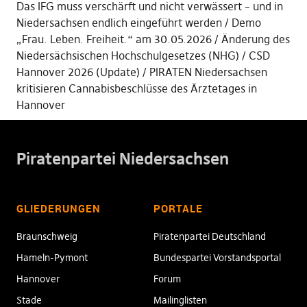
Das IFG muss verschärft und nicht verwässert – und in
Niedersachsen endlich eingeführt werden
Demo
„Frau. Leben. Freiheit.“ am 30.05.2026
Änderung des
Niedersächsischen Hochschulgesetzes (NHG)
CSD
Hannover 2026 (Update)
PIRATEN Niedersachsen
kritisieren Cannabisbeschlüsse des Ärztetages in
Hannover
Piratenpartei Niedersachsen
GLIEDERUNGEN
PORTALE
Braunschweig
Piratenpartei Deutschland
Hameln-Pymont
Bundespartei Vorstandsportal
Hannover
Forum
Stade
Mailinglisten