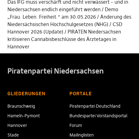
Das IFG muss verschärft und nicht verwässert – und in
Niedersachsen endlich eingeführt werden
Demo
„Frau. Leben. Freiheit.“ am 30.05.2026
Änderung des
Niedersächsischen Hochschulgesetzes (NHG)
CSD
Hannover 2026 (Update)
PIRATEN Niedersachsen
kritisieren Cannabisbeschlüsse des Ärztetages in
Hannover
Piratenpartei Niedersachsen
GLIEDERUNGEN
PORTALE
Braunschweig
Piratenpartei Deutschland
Hameln-Pymont
Bundespartei Vorstandsportal
Hannover
Forum
Stade
Mailinglisten