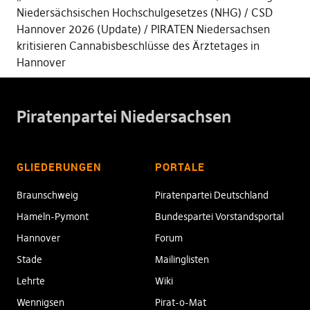
Niedersächsischen Hochschulgesetzes (NHG)
CSD
Hannover 2026 (Update)
PIRATEN Niedersachsen
kritisieren Cannabisbeschlüsse des Ärztetages in
Hannover
Piratenpartei Niedersachsen
GLIEDERUNGEN
PORTALE
Braunschweig
Piratenpartei Deutschland
Hameln-Pymont
Bundespartei Vorstandsportal
Hannover
Forum
Stade
Mailinglisten
Lehrte
Wiki
Wennigsen
Pirat-o-Mat