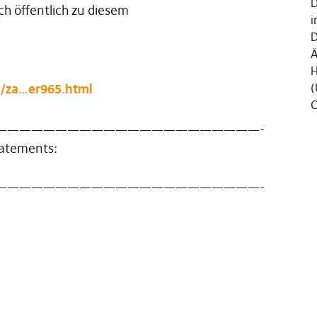
D
ch öffentlich zu diesem
i
D
Ä
H
n/za…er965.html
(
C
——————————————————————-
tatements:
——————————————————————-