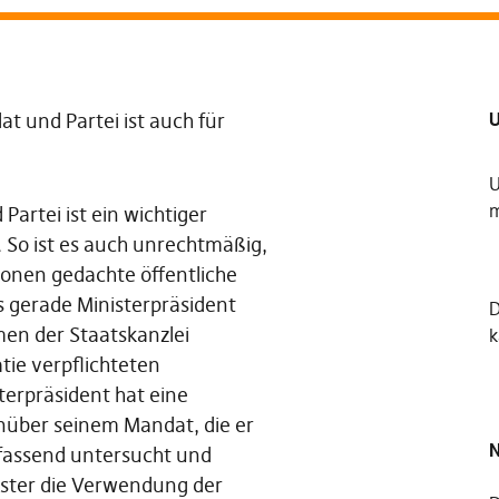
U
und Partei ist auch für
U
m
artei ist ein wichtiger
So ist es auch unrechtmäßig,
ionen gedachte öffentliche
s gerade Ministerpräsident
lmen der Staatskanzlei
k
tie verpflichteten
erpräsident hat eine
nüber seinem Mandat, die er
N
mfassend untersucht und
ister die Verwendung der