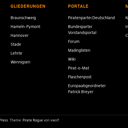
GLIEDERUNGEN
PORTALE
Braunschweig
Piratenpartei Deutschland
K
Hameln-Pymont
Bundespartei
I
Vorstandsportal
Hannover
C
Forum
Stade
Mailinglisten
Lehrte
Wiki
Wennigsen
Pirat-o-Mat
Flaschenpost
Europaabgeordneter
Patrick Breyer
Press
Theme:
Pirate Rogue
von xwolf