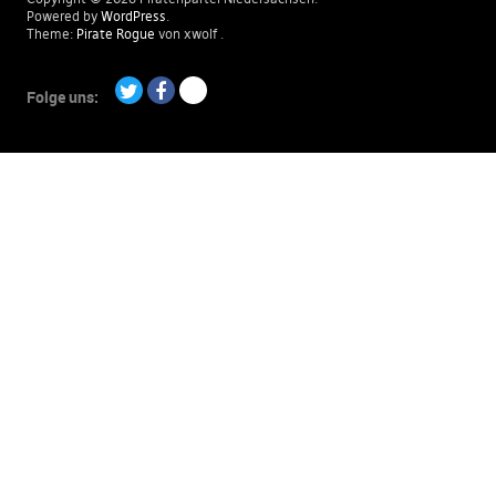
Powered by
WordPress
Theme:
Pirate Rogue
von xwolf
Folge uns:
Twitter
Facebook
Paypal