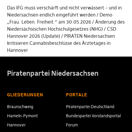
Das IFG muss verschärft und nicht verwässert – und in
Niedersachsen endlich eingeführt werden
Demo
„Frau. Leben. Freiheit.“ am 30.05.2026
Änderung des
Niedersächsischen Hochschulgesetzes (NHG)
CSD
Hannover 2026 (Update)
PIRATEN Niedersachsen
kritisieren Cannabisbeschlüsse des Ärztetages in
Hannover
Piratenpartei Niedersachsen
GLIEDERUNGEN
PORTALE
Braunschweig
Piratenpartei Deutschland
Hameln-Pymont
Bundespartei Vorstandsportal
Hannover
Forum