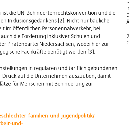
D
i
i ist die UN-Behindertenrechtskonvention und die
D
n Inklusionsgedankens [2]. Nicht nur bauliche
Ä
it im öffentlichen Personennahverkehr, bei
H
auch die Förderung inklusiver Schulen und
(
C
er Piratenpartei Niedersachsen, wobei hier zur
ogische Fachkräfte benötigt werden [3].
tellungen in regulären und tariflich gebundenen
ehr Druck auf die Unternehmen auszuüben, damit
splätze für Menschen mit Behinderung zur
chlechter-familien-und-jugendpolitik/
beit-und-