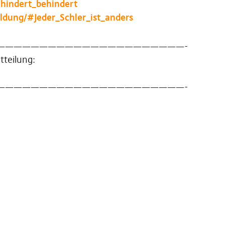
ehindert_behindert
ldung/#Jeder_Schler_ist_anders
——————————————————————-
tteilung:
——————————————————————-