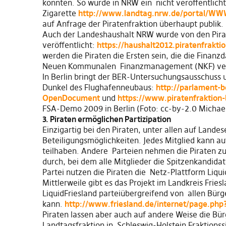
konnten. So wurde in NRW ein nicht veröffentlich
Zigarette
http://www.landtag.nrw.de/portal/W
auf Anfrage der Piratenfraktion überhaupt publik.
Auch der Landeshaushalt NRW wurde von den Pirat
veröffentlicht:
https://haushalt2012.piratenfrakt
werden die Piraten die Ersten sein, die die Fin
Neuen Kommunalen Finanzmanagement (NKF) verö
In Berlin bringt der BER-Untersuchungsausschuss u
Dunkel des Flughafenneubaus:
http://parlament-
OpenDocument
und
https://www.piratenfraktion-
FSA-Demo 2009 in Berlin (Foto: cc-by-2.0 Michael
3. Piraten ermöglichen Partizipation
Einzigartig bei den Piraten, unter allen auf Lande
Beteiligungsmöglichkeiten. Jedes Mitglied kann au
teilhaben. Andere Parteien nehmen die Piraten zu
durch, bei dem alle Mitglieder die Spitzenkandida
Partei nutzen die Piraten die Netz-Plattform Liq
Mittlerweile gibt es das Projekt im Landkreis Frie
LiquidFriesland parteiübergreifend von allen Bür
kann.
http://www.friesland.de/internet/page.p
Piraten lassen aber auch auf andere Weise die Bürg
Landtagsfraktion in Schleswig-Holstein Fraktions