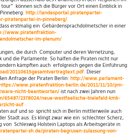
 tour” können sich die Bürger vor Ort einen Einblick in
n Pinneberg:
http://landesportal.piratenpartei-
er-piratenpartei-in-pinneberg/
, dass erstmalig ein Gebärdensprachdolmetscher in einer
p://www.piratenfraktion-
dendolmetscher-im-plenum/
erungen, die durch Computer und deren Vernetzung,
ik und die Parlamente. So halfen die Piraten nicht nur
sondern kämpften auch erfolgreich gegen die Einführung
pload/20110615gesamtvertragtext.pdf
. Dieser
ßen Anfrage der Piraten Berlin:
http://www.parlament-
https://www.piratenfraktion-berlin.de/2011/11/10/pm-
ftware-nicht-beantworten/
ist nach zwei Jahren nun
m/65487/2378024/neue-westfaelische-bielefeld-kmk-
erzicht-auf
en auf und so spricht sich in Berlin mittlerweile auch
er Stadt aus. Es klingt zwar wie ein schlechter Scherz,
 von Schleswig Holstein Laptops als Arbeitsgeräte in
piratenpartei-sh.de/piraten-begrusen-zulassung-von-