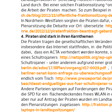
Land durch. Bei einer solchen Fraktionssitzung “on
die Arbeit der Piraten machen. So zum Beispiel i
sh.de/blog/2012/11/offentliche-fraktionssitzung-d
In Nordrhein-Westfalen sorgten die Piraten dafür
Plenarsitzung die Debatte vor Ort übersetzte:
htt
nrw.de/2012/12/piratenfraktion-beantragt-gebar
4. Piraten sind stark in ihren Kernthemen
Die Piraten tragen die gesellschaftlichen Veränd
insbesondere das Internet stattfinden, in die Polit
dabei, dass ein ACTA verhindert werden konnte, 
eines Schultrojaners:
http://netzpolitik.org/wp-u
Schultrojaner – unter anderem aufgrund einer gro
berlin.de/ados/17/IIIPlen/vorgang/d17-0023.pdf
,
berliner-senat-kann-anfrage-zu-uberwachungsso
endlich vom Tisch:
http://www.presseportal.de/p
beschliesst-endgueltiges-aus-fuer-schultrojaner-v
Andere Parteien springen auf Forderungen der Pirat
die SPD für ein flächendeckendes freies WLAN in d
aber nur auf Antrag der Piraten wurden im Landtag
den Plenarsitzungen zugelassen:
http://fraktion.
laptops-in-landtagssitzungen/