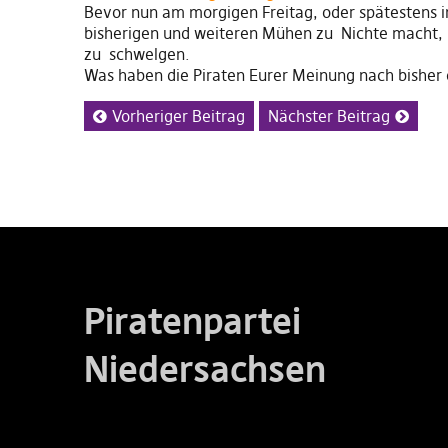
Bevor nun am morgigen Freitag, oder spätestens 
bisherigen und weiteren Mühen zu Nichte macht, r
zu schwelgen.
Was haben die Piraten Eurer Meinung nach bisher 
Vorheriger Beitrag
Nächster Beitrag
Piratenpartei
Niedersachsen