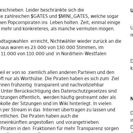
eschrieben. Leider beschränkte sich die
U
 die zahlreichen $GATES und $MINI_GATES, welche sogar
en Popcornpiraten ins Leben holten. Zeit, einmal einige
U
 es mehr und konkreteres, als manche vermuten mögen.
m
andtagswahlen erreicht, Nichtwähler wieder zurück an die
nhaus waren es 23.000 von 130.000 Stimmen, im
n 11.000 von 110.000 und in Nordrhein-Westfalen
k
weil er von so ziemlich allen anderen Parteien und den
ft nur als Worthülse. Die Piraten haben es sich zum Ziel
Innen frühzeitig transparent und nachvollziehbar
. Unter Berücksichtigung des Datenschutzgesetzes sind
ssitzungen öffentlich, werden häufig gestreamt oder als
N
kolle der Sitzungen sind im Wiki hinterlegt. In vielen
 per Stream in das Internet übertragen zu lassen und
D
entlichen. Die Piraten haben auch die
i
eneinkünften angestoßen und vorangetrieben.
D
n Piraten in den Fraktionen für mehr Transparenz sorgen