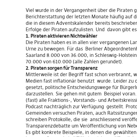
Viel wurde in der Vergangenheit über die Piraten g
Berichterstattung der letzten Monate häufig auf
die in diesem Adventskalender bereits beschrieben
Erfolge der Piraten aufzulisten. Und davon gibt
1. Piraten aktivieren Nichtwähler
Die Piraten haben es in allen vier vergangenen L
Urne zu bewegen. Für das Berliner Abgeordnete
Saarland 8.000 von 36.000, in Schleswig-Holstei
70.000 von 610.000 (alle Zahlen gerundet).
2. Piraten sorgen für Transparenz
Mittlerweile ist der Begriff fast schon verbrannt, 
Medien fast inflationär benutzt wurde. Leider zu o
gesetzt, politische Entscheidungswege für Bürger
darzustellen. Sie gehen mit gutem Beispiel voran
(fast) alle Fraktions-, Vorstands- und Arbeitskrei
Podcast nachträglich zur Verfügung gestellt. Proto
Gemeinden versuchen Piraten, auch Ratssitzungen
schreiben Protokolle, die sie anschliessend veröff
Transparenzdebatte um Veröffentlichung von Neb
Es gibt konkrete Beispiele, in denen die gewählte