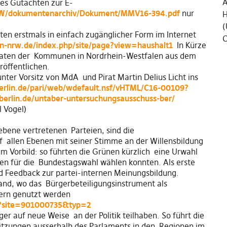
Ä
tes Gutachten zur E-
WW/dokumentenarchiv/Dokument/MMV16-394.pdf
nur
H
(
en erstmals in einfach zugänglicher Form im Internet
C
ion-nrw.de/index.php/site/page?view=haushalt1
In Kürze
anzdaten der Kommunen in Nordrhein-Westfalen aus dem
ffentlichen.
nter Vorsitz von MdA und Pirat Martin Delius Licht ins
berlin.de/pari/web/wdefault.nsf/vHTML/C16-00109?
berlin.de/untaber-untersuchungsausschuss-ber/
 Vogel)
sebene vertretenen Parteien, sind die
f allen Ebenen mit seiner Stimme an der Willensbildung
m Vorbild: so führten die Grünen kürzlich eine Urwahl
ten für die Bundestagswahl wählen konnten. Als erste
uid Feedback zur partei-internen Meinungsbildung.
sland, wo das Bürgerbeteiligungsinstrument als
gern genutzt werden
hp?site=901000735&typ=2
er auf neue Weise an der Politik teilhaben. So führt die
sitzungen ausserhalb des Parlaments in den Regionen im