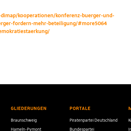
t-dimap/kooperationen/konferenz-buerger-und-
erger-fordern-mehr-beteiligung/#more5064
emokratiestaerkung/
GLIEDERUNGEN
PORTALE
Braunschweig
Piratenpartei Deutschland
K
Hameln-Pymont
Bundespartei
I