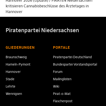
Hannover 2026 (Update)
PIRATEN Niedersachsen
kritisieren Cannabisbeschlüsse des Ärztetages in
Hannover
Piratenpartei Niedersachsen
GLIEDERUNGEN
PORTALE
Braunschweig
Piratenpartei Deutschland
Hameln-Pymont
Bundespartei Vorstandsportal
Hannover
Forum
Stade
Mailinglisten
Lehrte
Wiki
Wennigsen
Pirat-o-Mat
Flaschenpost