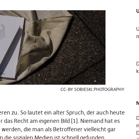
U
U
m
k
CC-BY SOBIESKI.PHOTOGRAPHY
N
en zu. So lautet ein alter Spruch, der auch heute
D
ür das Recht am eigenen Bild [1]. Niemand hat es
i
u werden, die man als Betroffener vielleicht gar
D
 in die sozialen Medien ist schnell gefunden.