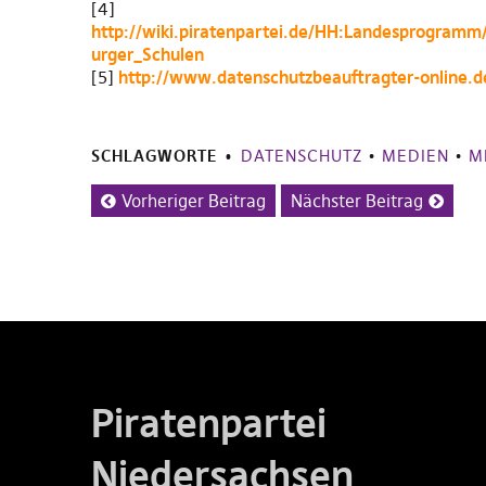
[4]
http://wiki.piratenpartei.de/HH:Landesprogra
urger_Schulen
[5]
http://www.datenschutzbeauftragter-online.d
SCHLAGWORTE
DATENSCHUTZ
•
MEDIEN
•
M
Vorheriger Beitrag
Nächster Beitrag
Piratenpartei
Niedersachsen