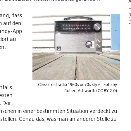
Ä
H
ang, dass
(
C
n auf den
Handy-App
dort auf
en,
Classic old radio 1960s or 70s style | Foto by
falls
Robert Ashworth (CC BY 2.0)
uesten
. Dort
schen in einer bestimmten Situation verdeckt zu
u stellen. Genau das, was man an anderer Stelle zu