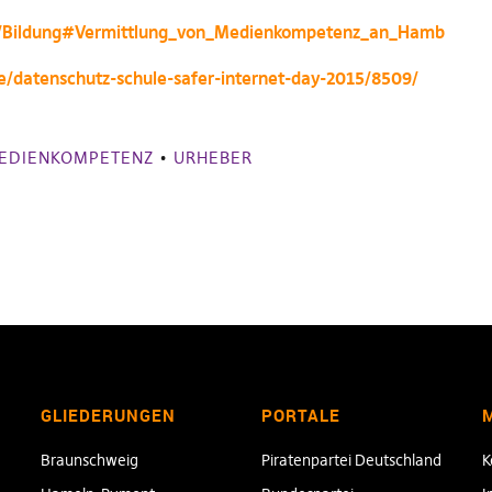
mm/Bildung#Vermittlung_von_Medienkompetenz_an_Hamb
e/datenschutz-schule-safer-internet-day-2015/8509/
EDIENKOMPETENZ
•
URHEBER
GLIEDERUNGEN
PORTALE
Braunschweig
Piratenpartei Deutschland
K