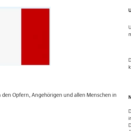
U
U
m
k
den Opfern, Angehörigen und allen Menschen in
N
D
i
D