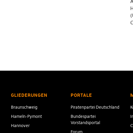
Ä
H
(
C
GLIEDERUNGEN
PORTALE
Braunschweig
Piratenpartei Deutschland
K
Hameln-Pymont
Bundespartei
I
Vorstandsportal
Hannover
C
Forum