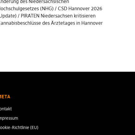
nderung des Niedersächsischen
ochschulgesetzes (NHG)
CSD Hannover 2026
Update)
PIRATEN Niedersachsen kritisieren
annabisbeschlüsse des Ärztetages in Hannover
META
ontakt
mpressum
ookie-Richtlinie (EU)