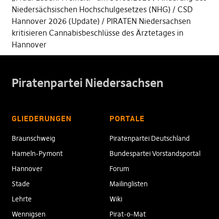
Niedersächsischen Hochschulgesetzes (NHG)
CSD
Hannover 2026 (Update)
PIRATEN Niedersachsen
kritisieren Cannabisbeschlüsse des Ärztetages in
Hannover
Piratenpartei Niedersachsen
GLIEDERUNGEN
PORTALE
Braunschweig
Piratenpartei Deutschland
Hameln-Pymont
Bundespartei Vorstandsportal
Hannover
Forum
Stade
Mailinglisten
Lehrte
Wiki
Wennigsen
Pirat-o-Mat