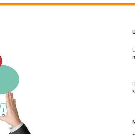
U
U
m
k
N