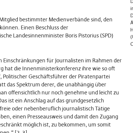
D
i
D
 Mitglied bestimmter Medienverbände sind, den
Ä
 können. Einen Beschluss der
H
sche Landesinnenminister Boris Pistorius (SPD)
(
C
n Einschränkungen für Journalisten im Rahmen der
 hat die Innenministerkonferenz ihre wie so oft
 Politischer Geschäftsführer der Piratenpartei
Statt das Spektrum derer, die unabhängig über
man offensichtlich nur noch genehme und leicht zu
Das ist ein Anschlag auf das grundgesetzlich
freie oder nebenberuflich journalistisch Tätige
ben, einen Presseausweis und damit den Zugang
 beschränkt möglich ist, zu bekommen, um somit
nen.“ [2, 3]