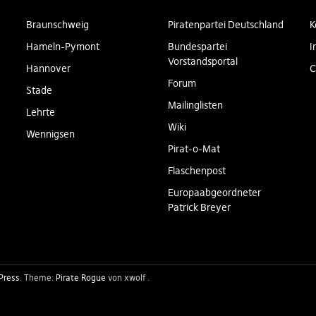
Braunschweig
Piratenpartei Deutschland
K
Hameln-Pymont
Bundespartei
I
Vorstandsportal
Hannover
C
Forum
Stade
Mailinglisten
Lehrte
Wiki
Wennigsen
Pirat-o-Mat
Flaschenpost
Europaabgeordneter
Patrick Breyer
Press
Theme:
Pirate Rogue
von xwolf