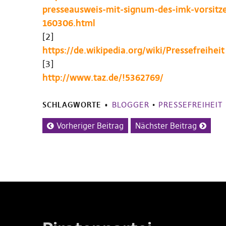
presseausweis-mit-signum-des-imk-vorsit
160306.html
[2]
https://de.wikipedia.org/wiki/Pressefreiheit
[3]
http://www.taz.de/!5362769/
SCHLAGWORTE
BLOGGER
•
PRESSEFREIHEIT
Vorheriger Beitrag
Nächster Beitrag