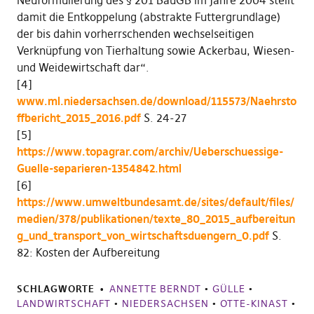
damit die Entkoppelung (abstrakte Futtergrundlage)
der bis dahin vorherrschenden wechselseitigen
Verknüpfung von Tierhaltung sowie Ackerbau, Wiesen-
und Weidewirtschaft dar“.
[4]
www.ml.niedersachsen.de/download/115573/Naehrsto
ffbericht_2015_2016.pdf
S. 24-27
[5]
https://www.topagrar.com/archiv/Ueberschuessige-
Guelle-separieren-1354842.html
[6]
https://www.umweltbundesamt.de/sites/default/files/
medien/378/publikationen/texte_80_2015_aufbereitun
g_und_transport_von_wirtschaftsduengern_0.pdf
S.
82: Kosten der Aufbereitung
SCHLAGWORTE
ANNETTE BERNDT
•
GÜLLE
•
LANDWIRTSCHAFT
•
NIEDERSACHSEN
•
OTTE-KINAST
•