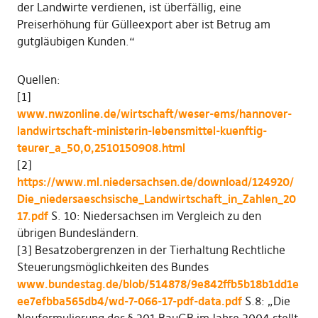
der Landwirte verdienen, ist überfällig, eine
Preiserhöhung für Gülleexport aber ist Betrug am
gutgläubigen Kunden.“
Quellen:
[1]
www.nwzonline.de/wirtschaft/weser-ems/hannover-
landwirtschaft-ministerin-lebensmittel-kuenftig-
teurer_a_50,0,2510150908.html
[2]
https://www.ml.niedersachsen.de/download/124920/
Die_niedersaeschsische_Landwirtschaft_in_Zahlen_20
17.pdf
S. 10: Niedersachsen im Vergleich zu den
übrigen Bundesländern.
[3] Besatzobergrenzen in der Tierhaltung Rechtliche
Steuerungsmöglichkeiten des Bundes
www.bundestag.de/blob/514878/9e842ffb5b18b1dd1e
ee7efbba565db4/wd-7-066-17-pdf-data.pdf
S.8: „Die
Neuformulierung des § 201 BauGB im Jahre 2004 stellt