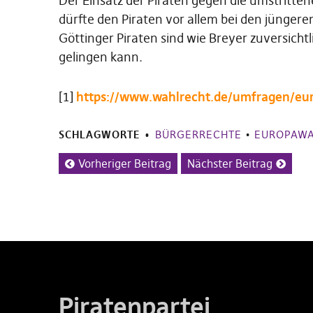
Der Einsatz der Piraten gegen die umstritte
dürfte den Piraten vor allem bei den jünger
Göttinger Piraten sind wie Breyer zuversicht
gelingen kann.
[1]
https://www.wahlrecht.de/umfragen/eu
SCHLAGWORTE
BÜRGERRECHTE
•
EUROPAW
Vorheriger Beitrag
Nächster Beitrag
Piratenpartei