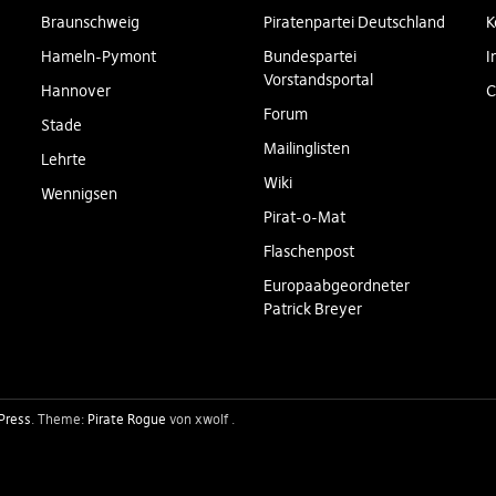
Braunschweig
Piratenpartei Deutschland
K
Hameln-Pymont
Bundespartei
I
Vorstandsportal
Hannover
C
Forum
Stade
Mailinglisten
Lehrte
Wiki
Wennigsen
Pirat-o-Mat
Flaschenpost
Europaabgeordneter
Patrick Breyer
Press
Theme:
Pirate Rogue
von xwolf