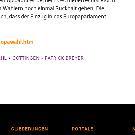
nen Uploadfilter bei der EU-Urheberrechtsreform
en Wählern noch einmal Rückhalt geben. Die
lich, dass der Einzug in das Europaparlament
ropawahl.htm
AHL
•
GÖTTINGEN
•
PATRICK BREYER
GLIEDERUNGEN
PORTALE