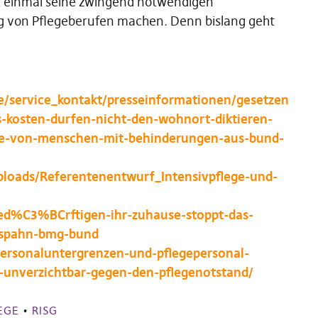
rst einmal seine zwingend notwendigen
ng von Pflegeberufen machen. Denn bislang geht
e/service_kontakt/presseinformationen/gesetzen
-kosten-durfen-nicht-den-wohnort-diktieren-
nge-von-menschen-mit-behinderungen-aus-bund-
ploads/Referentenentwurf_Intensivpflege-und-
bed%C3%BCrftigen-ihr-zuhause-stoppt-das-
sspahn-bmg-bund
-personaluntergrenzen-und-pflegepersonal-
t-unverzichtbar-gegen-den-pflegenotstand/
EGE
•
RISG