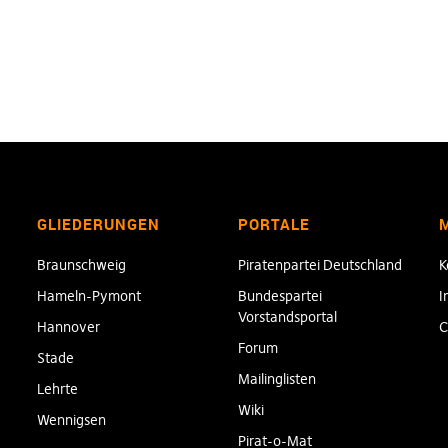
GLIEDERUNGEN
PORTALE
Braunschweig
Piratenpartei Deutschland
K
Hameln-Pymont
Bundespartei
I
Vorstandsportal
Hannover
C
Forum
Stade
Mailinglisten
Lehrte
Wiki
Wennigsen
Pirat-o-Mat