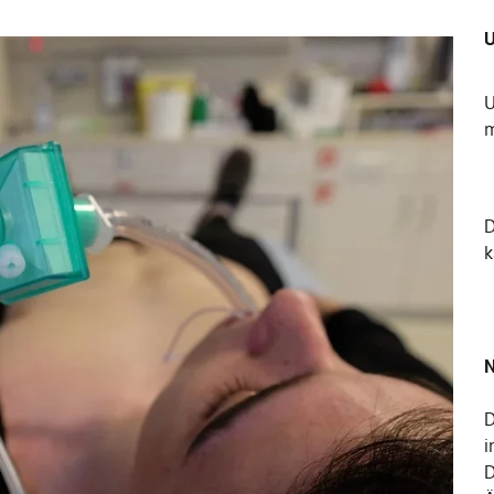
U
U
m
k
N
D
i
D