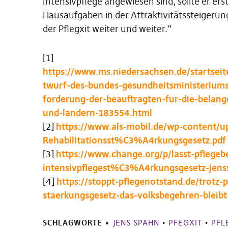
Intensivpflege angewiesen sind, sollte er e
Hausaufgaben in der Attraktivitätssteigeru
der Pflegxit weiter und weiter.“
[1]
https://www.ms.niedersachsen.de/startseit
twurf-des-bundes-gesundheitsministeriums
forderung-der-beauftragten-fur-die-bela
und-landern-183554.html
[2]
https://www.als-mobil.de/wp-content/u
Rehabilitationsst%C3%A4rkungsgesetz.pdf
[3]
https://www.change.org/p/lasst-pflege
intensivpflegest%C3%A4rkungsgesetz-jen
[4]
https://stoppt-pflegenotstand.de/trotz
staerkungsgesetz-das-volksbegehren-bleib
SCHLAGWORTE
JENS SPAHN
•
PFEGXIT
•
PFL