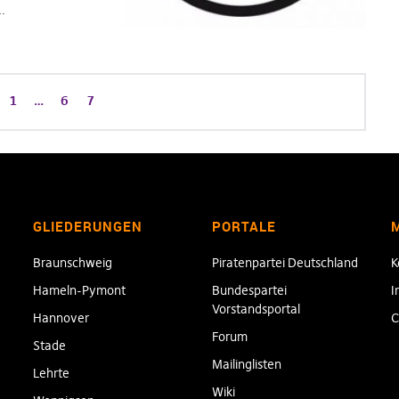
…
1
…
6
7
GLIEDERUNGEN
PORTALE
Braunschweig
Piratenpartei Deutschland
K
Hameln-Pymont
Bundespartei
I
Vorstandsportal
Hannover
C
Forum
Stade
Mailinglisten
Lehrte
Wiki