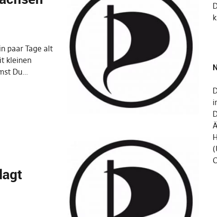
k
in paar Tage alt
it kleinen
N
mmst Du…
D
i
D
Ä
H
(
C
lagt