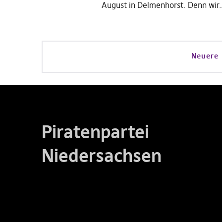
August in Delmenhorst. Denn wir
Neuere
Piratenpartei
Niedersachsen