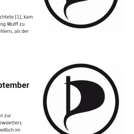
chtete [1], kam
ung Wulff zu
hlern, als der
ptember
n zur
wsletters.
ießlich im