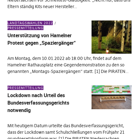
Niedersachsen vor Schnelltest-Gläubigkeit. „Nicht nur, dass uns
Eltern ständig Kits neuer Hersteller…
LANDTAGSWAHLEN 2022
PRESSEMITTEILUNG
Unterstützung von Hamelner
Protest gegen „Spaziergänger“
Am Montag, dem 10.01.2022 ab 18:00 Uhr, findet auf dem
Hamelner Rathausplatz eine Gegendemonstration zu den so
genannten „Montags-Spaziergängen“ statt. [1] Die PIRATEN…
PRESSEMITTEILUNG
Lockdown nach Urteil des
Bundesverfassungsgerichts
notwendig
Mit heutigem Datum urteilte das Bundesverfassungsgericht,
dass der Lockdown samt Schulschließungen vom Frühjahr 21
grundgesetzkonform war. [1] Die PIRATEN Niedersachsen