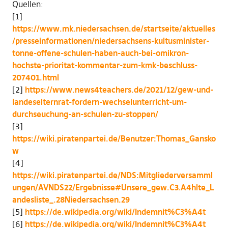
Quellen:
[1]
https://www.mk.niedersachsen.de/startseite/aktuelles
/presseinformationen/niedersachsens-kultusminister-
tonne-offene-schulen-haben-auch-bei-omikron-
hochste-prioritat-kommentar-zum-kmk-beschluss-
207401.html
[2]
https://www.news4teachers.de/2021/12/gew-und-
landeselternrat-fordern-wechselunterricht-um-
durchseuchung-an-schulen-zu-stoppen/
[3]
https://wiki.piratenpartei.de/Benutzer:Thomas_Gansko
w
[4]
https://wiki.piratenpartei.de/NDS:Mitgliederversamml
ungen/AVNDS22/Ergebnisse#Unsere_gew.C3.A4hlte_L
andesliste_.28Niedersachsen.29
[5]
https://de.wikipedia.org/wiki/Indemnit%C3%A4t
[6]
https://de.wikipedia.org/wiki/Indemnit%C3%A4t