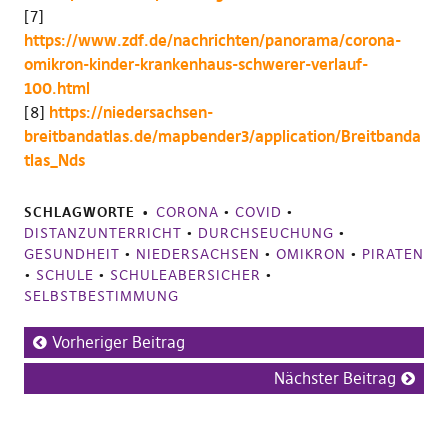
[7]
https://www.zdf.de/nachrichten/panorama/corona-
omikron-kinder-krankenhaus-schwerer-verlauf-
100.html
[8]
https://niedersachsen-
breitbandatlas.de/mapbender3/application/Breitbanda
tlas_Nds
SCHLAGWORTE
CORONA
•
COVID
•
DISTANZUNTERRICHT
•
DURCHSEUCHUNG
•
GESUNDHEIT
•
NIEDERSACHSEN
•
OMIKRON
•
PIRATEN
•
SCHULE
•
SCHULEABERSICHER
•
SELBSTBESTIMMUNG
Vorheriger Beitrag
Nächster Beitrag