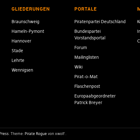
GLIEDERUNGEN
PORTALE
Braunschweig
Piratenpartei Deutschland
K
Hameln-Pymont
Bundespartei
I
Vorstandsportal
Hannover
C
Forum
Stade
Mailinglisten
Lehrte
Wiki
Wennigsen
Pirat-o-Mat
Flaschenpost
Europaabgeordneter
Patrick Breyer
Press
Theme:
Pirate Rogue
von xwolf