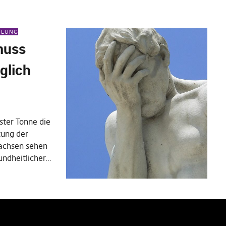
EILUNG
muss
glich
ster Tonne die
tung der
sachsen sehen
sundheitlicher…