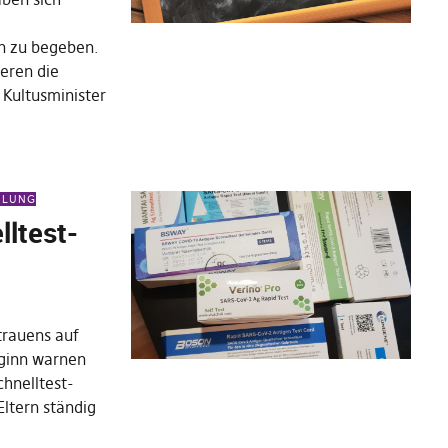
on zu begeben.
ieren die
 Kultusminister
EILUNG
ltest-
trauens auf
eginn warnen
hnelltest-
Eltern ständig