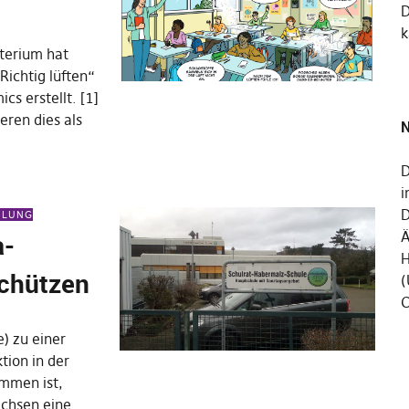
k
terium hat
ichtig lüften“
cs erstellt. [1]
eren dies als
N
D
i
D
EILUNG
a-
Ä
H
chützen
(
C
) zu einer
tion in der
mmen ist,
achsen eine