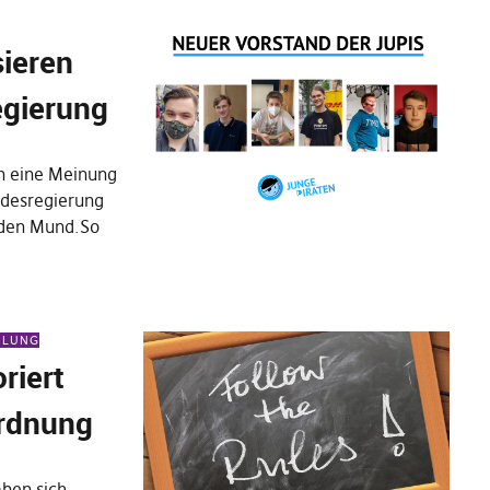
sieren
egierung
n eine Meinung
ndesregierung
 den Mund.So
EILUNG
riert
rdnung
ben sich