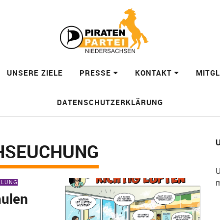
UNSERE ZIELE
PRESSE
KONTAKT
MITG
DATENSCHUTZERKLÄRUNG
U
HSEUCHUNG
U
m
EILUNG
hulen