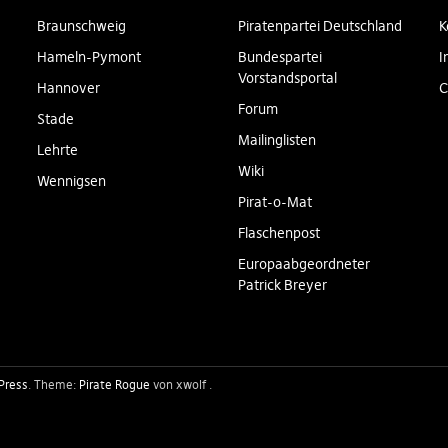
Braunschweig
Piratenpartei Deutschland
K
Hameln-Pymont
Bundespartei
I
Vorstandsportal
Hannover
C
Forum
Stade
Mailinglisten
Lehrte
Wiki
Wennigsen
Pirat-o-Mat
Flaschenpost
Europaabgeordneter
Patrick Breyer
Press
Theme:
Pirate Rogue
von xwolf