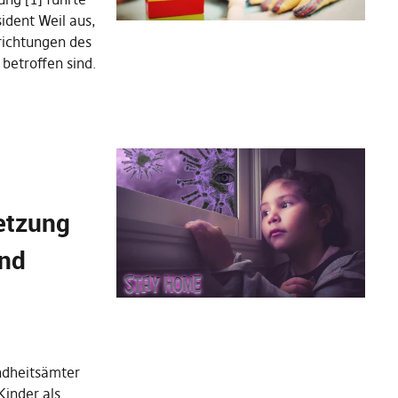
ident Weil aus,
richtungen des
betroffen sind.
etzung
ind
ndheitsämter
Kinder als