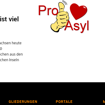
st viel
achsen heute
50
ichen aus den
schen Inseln
GLIEDERUNGEN
PORTALE