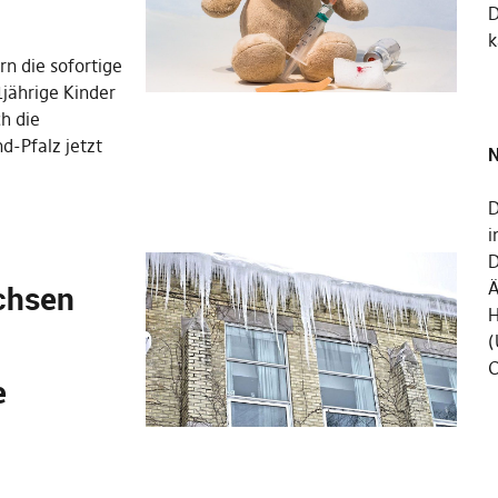
k
n die sofortige
jährige Kinder
h die
d-Pfalz jetzt
N
D
i
D
chsen
Ä
H
(
C
e