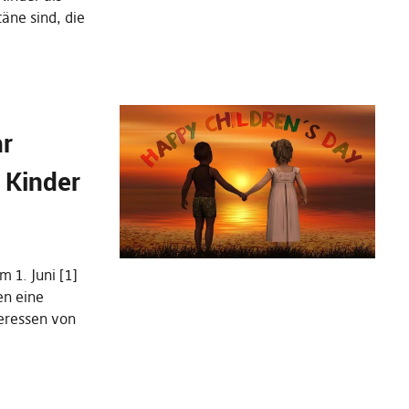
äne sind, die
hr
 Kinder
 1. Juni [1]
en eine
teressen von
…