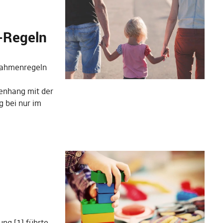
-Regeln
Rahmenregeln
enhang mit der
 bei nur im
n
ung [1] führte