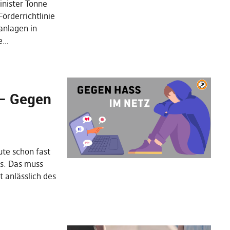
nister Tonne
Förderrichtlinie
ranlagen in
ie…
 – Gegen
te schon fast
ts. Das muss
t anlässlich des