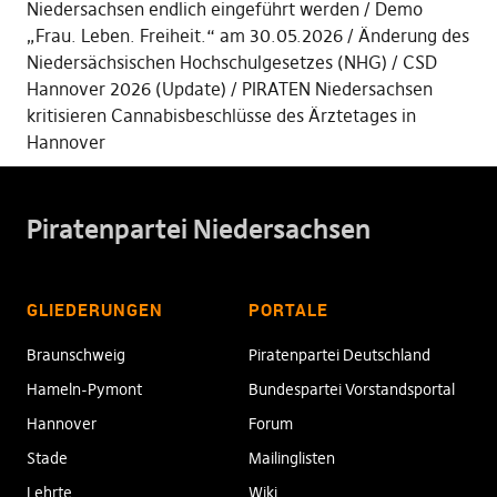
Niedersachsen endlich eingeführt werden
Demo
„Frau. Leben. Freiheit.“ am 30.05.2026
Änderung des
Niedersächsischen Hochschulgesetzes (NHG)
CSD
Hannover 2026 (Update)
PIRATEN Niedersachsen
kritisieren Cannabisbeschlüsse des Ärztetages in
Hannover
Piratenpartei Niedersachsen
GLIEDERUNGEN
PORTALE
Braunschweig
Piratenpartei Deutschland
Hameln-Pymont
Bundespartei Vorstandsportal
Hannover
Forum
Stade
Mailinglisten
Lehrte
Wiki