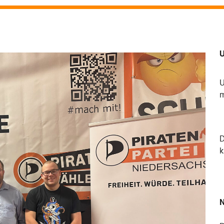
U
U
m
k
N