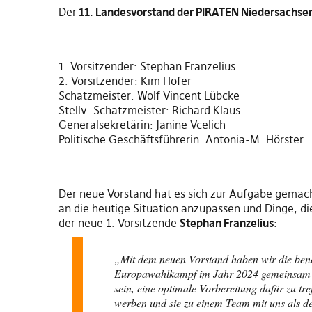
Der
11. Landesvorstand der PIRATEN Niedersachse
1. Vorsitzender:
Stephan Franzelius
2. Vorsitzender: Kim Höfer
Schatzmeister: Wolf Vincent Lübcke
S
tellv. Schatzmeister: Richard Klaus
Generalsekretärin: Janine Vcelich
Politische Geschäftsführerin: Antonia-M.
Hörster
Der neue Vorstand hat es sich zur Aufgabe gemac
an
die heutige Situation
anzupassen und Dinge
,
di
der neue 1. Vorsitzende
Stephan Franzelius
:
„Mit dem neuen Vorstand haben wir die benöt
Europawahlkampf im Jahr 2024 gemeinsam an
sein
,
eine optimale Vorbereitung dafür zu tre
werben
und sie zu einem Team mit uns als d