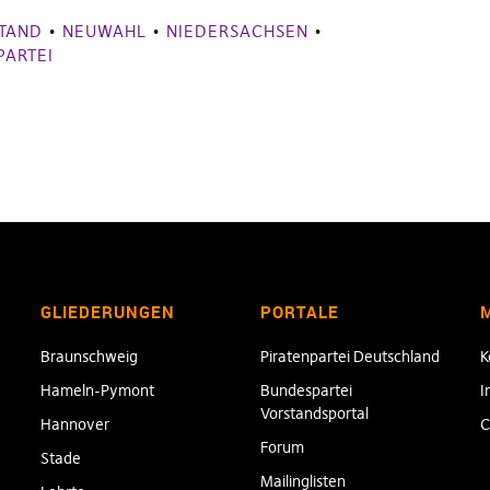
TAND
•
NEUWAHL
•
NIEDERSACHSEN
•
PARTEI
GLIEDERUNGEN
PORTALE
Braunschweig
Piratenpartei Deutschland
K
Hameln-Pymont
Bundespartei
I
Vorstandsportal
Hannover
C
Forum
Stade
Mailinglisten