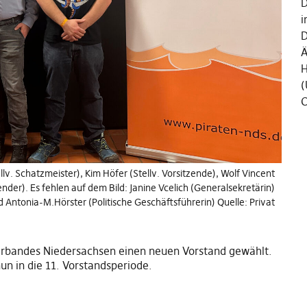
D
i
D
Ä
H
(
C
llv. Schatzmeister), Kim Höfer (Stellv. Vorsitzende), Wolf Vincent
nder). Es fehlen auf dem Bild: Janine Vcelich (Generalsekretärin)
 Antonia-M.Hörster (Politische Geschäftsführerin) Quelle: Privat
erbandes Niedersachsen einen neuen Vorstand gewählt.
un in die 11. Vorstandsperiode.