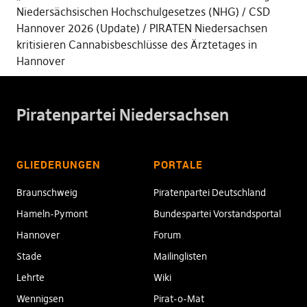
Niedersächsischen Hochschulgesetzes (NHG)
CSD
Hannover 2026 (Update)
PIRATEN Niedersachsen
kritisieren Cannabisbeschlüsse des Ärztetages in
Hannover
Piratenpartei Niedersachsen
GLIEDERUNGEN
PORTALE
Braunschweig
Piratenpartei Deutschland
Hameln-Pymont
Bundespartei Vorstandsportal
Hannover
Forum
Stade
Mailinglisten
Lehrte
Wiki
Wennigsen
Pirat-o-Mat