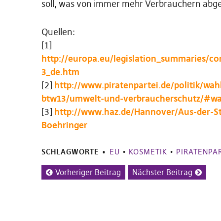
soll, was von immer mehr Verbrauchern abgele
Quellen:
[1]
http://europa.eu/legislation_summaries/c
3_de.htm
[2]
http://www.piratenpartei.de/politik/
btw13/umwelt-und-verbraucherschutz/#wa
[3]
http://www.haz.de/Hannover/Aus-der-St
Boehringer
SCHLAGWORTE
EU
•
KOSMETIK
•
PIRATENPAR
Vorheriger Beitrag
Nächster Beitrag