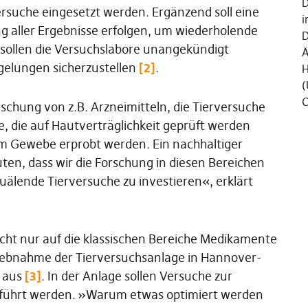
D
ersuche eingesetzt werden. Ergänzend soll eine
i
ng aller Ergebnisse erfolgen, um wiederholende
D
sollen die Versuchslabore unangekündigt
Ä
egelungen sicherzustellen
[2]
.
H
(
C
rschung von z.B. Arzneimitteln, die Tierversuche
 die auf Hautverträglichkeit geprüft werden
em Gewebe erprobt werden. Ein nachhaltiger
n, dass wir die Forschung in diesen Bereichen
uälende Tierversuche zu investieren«, erklärt
icht nur auf die klassischen Bereiche Medikamente
riebnahme der Tierversuchsanlage in Hannover-
g aus
[3]
. In der Anlage sollen Versuche zur
eführt werden. »Warum etwas optimiert werden