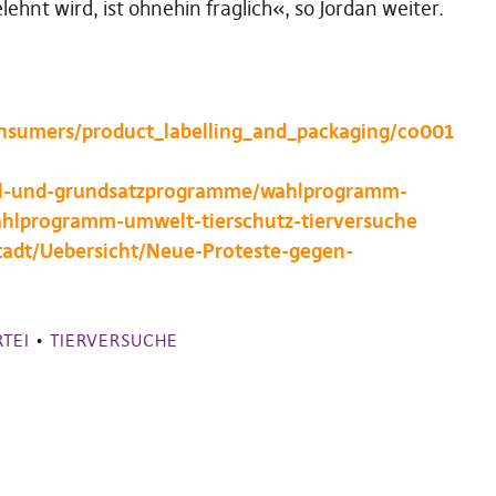
hnt wird, ist ohnehin fraglich«, so Jordan weiter.
onsumers/product_labelling_and_packaging/co001
wahl-und-grundsatzprogramme/wahlprogramm-
hlprogramm-umwelt-tierschutz-tierversuche
adt/Uebersicht/Neue-Proteste-gegen-
TEI
•
TIERVERSUCHE