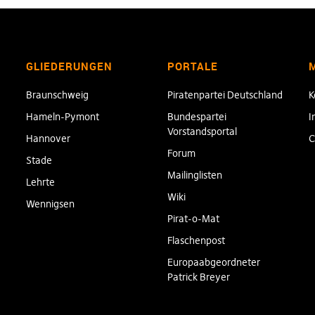
GLIEDERUNGEN
PORTALE
Braunschweig
Piratenpartei Deutschland
K
Hameln-Pymont
Bundespartei
I
Vorstandsportal
Hannover
C
Forum
Stade
Mailinglisten
Lehrte
Wiki
Wennigsen
Pirat-o-Mat
Flaschenpost
Europaabgeordneter
Patrick Breyer