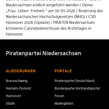
Niedersachsen endlich eingeführt werden
Demo
„Frau. Leben. Freiheit.“ am 30.05.2026
Änderung des
Niedersächsischen Hochschulgesetzes (NHG)
CSD
Hannover 2026 (Update)
PIRATEN Niedersachsen
kritisieren Cannabisbeschlüsse des Ärztetages in
Hannover
Piratenpartei Niedersachsen
GLIEDERUNGEN
PORTALE
Braunschweig
Piratenpartei Deutschland
Hameln-Pymont
Bundespartei Vorstandsportal
Hannover
Forum
Stade
Mailinglisten