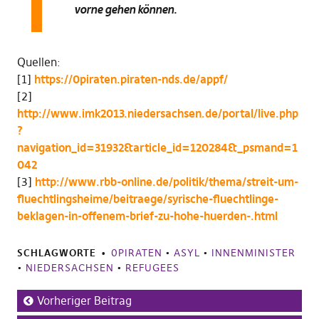
vorne gehen können.
Quellen:
[1]
https://0piraten.piraten-nds.de/appf/
[2]
http://www.imk2013.niedersachsen.de/portal/live.php
?
navigation_id=31932&article_id=120284&_psmand=1
042
[3]
http://www.rbb-online.de/politik/thema/streit-um-
fluechtlingsheime/beitraege/syrische-fluechtlinge-
beklagen-in-offenem-brief-zu-hohe-huerden-.html
SCHLAGWORTE
0PIRATEN
•
ASYL
•
INNENMINISTER
•
NIEDERSACHSEN
•
REFUGEES
Vorheriger Beitrag