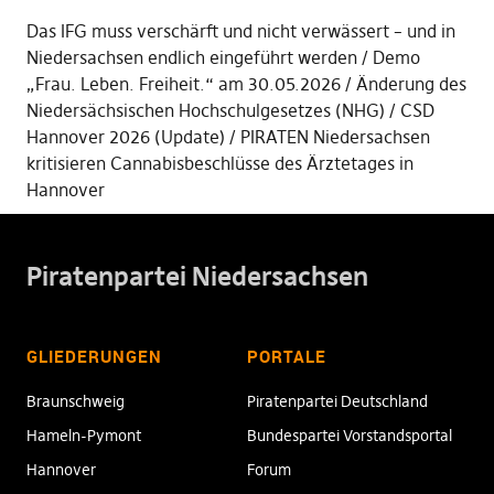
Das IFG muss verschärft und nicht verwässert – und in
Niedersachsen endlich eingeführt werden
Demo
„Frau. Leben. Freiheit.“ am 30.05.2026
Änderung des
Niedersächsischen Hochschulgesetzes (NHG)
CSD
Hannover 2026 (Update)
PIRATEN Niedersachsen
kritisieren Cannabisbeschlüsse des Ärztetages in
Hannover
Piratenpartei Niedersachsen
GLIEDERUNGEN
PORTALE
Braunschweig
Piratenpartei Deutschland
Hameln-Pymont
Bundespartei Vorstandsportal
Hannover
Forum