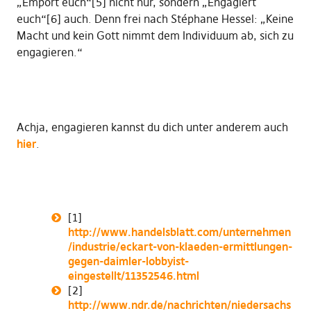
„Empört euch“[5] nicht nur, sondern „Engagiert
euch“[6] auch. Denn frei nach Stéphane Hessel: „Keine
Macht und kein Gott nimmt dem Individuum ab, sich zu
engagieren.“
Achja, engagieren kannst du dich unter anderem auch
hier
.
[1]
http://www.handelsblatt.com/unternehmen
/industrie/eckart-von-klaeden-ermittlungen-
gegen-daimler-lobbyist-
eingestellt/11352546.html
[2]
http://www.ndr.de/nachrichten/niedersachs