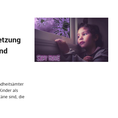
etzung
ind
ndheitsämter
Kinder als
äne sind, die