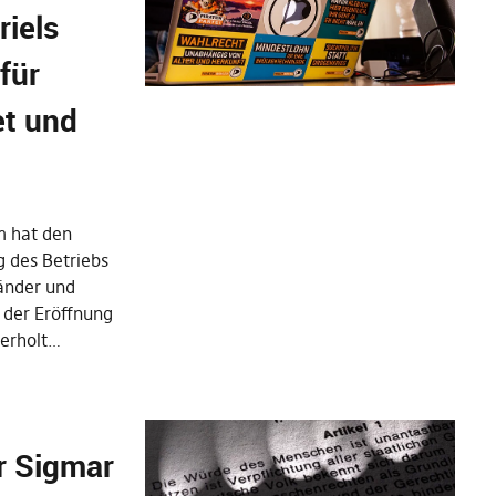
riels
 für
et und
m hat den
 des Betriebs
änder und
 der Eröffnung
derholt…
r Sigmar