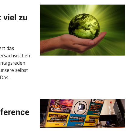
 viel zu
ert das
dersächsischen
nntagsreden
unsere selbst
. Das…
nference