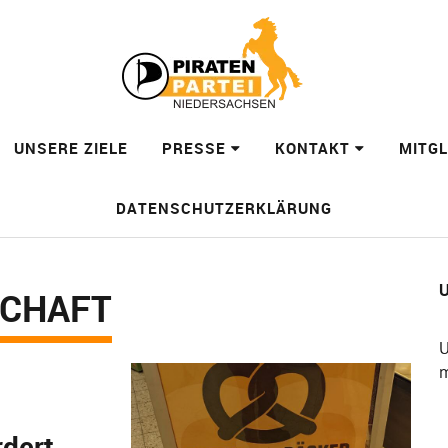
UNSERE ZIELE
PRESSE
KONTAKT
MITG
DATENSCHUTZERKLÄRUNG
U
SCHAFT
U
m
rdert