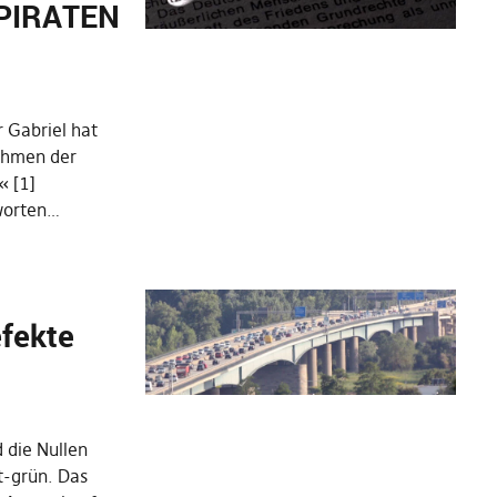
t PIRATEN
 Gabriel hat
Rahmen der
« [1]
tworten…
fekte
 die Nullen
t-grün. Das