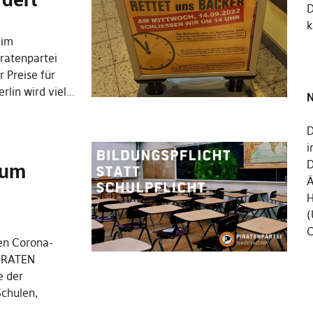
k
 im
iratenpartei
 Preise für
erlin wird viel…
N
D
i
zum
D
Ä
H
(
C
den Corona-
PIRATEN
e der
Schulen,