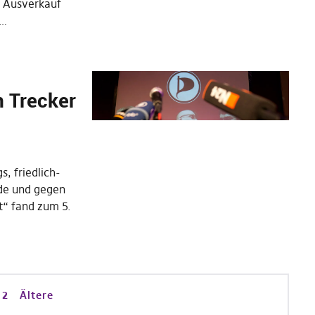
r Ausverkauf
u…
n Trecker
, friedlich-
nde und gegen
t“ fand zum 5.
2
Ältere