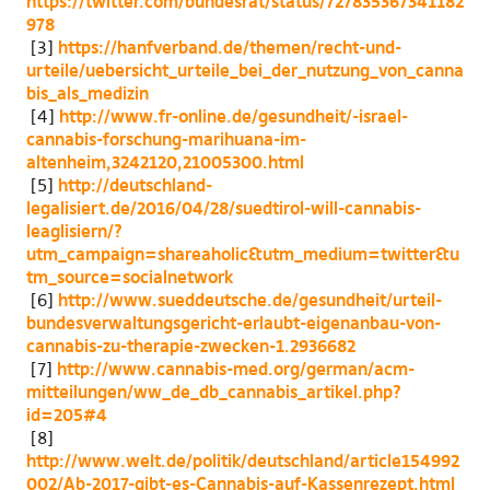
https://twitter.com/bundesrat/status/727835367341182
978
[3]
https://hanfverband.de/themen/recht-und-
urteile/uebersicht_urteile_bei_der_nutzung_von_canna
bis_als_medizin
[4]
http://www.fr-online.de/gesundheit/-israel-
cannabis-forschung-marihuana-im-
altenheim,3242120,21005300.html
[5]
http://deutschland-
legalisiert.de/2016/04/28/suedtirol-will-cannabis-
leaglisiern/?
utm_campaign=shareaholic&utm_medium=twitter&u
tm_source=socialnetwork
[
6
]
http://www.sueddeutsche.de/gesundheit/urteil-
bundesverwaltungsgericht-erlaubt-eigenanbau-von-
cannabis-zu-therapie-zwecken-1.2936682
[
7
]
http://www.cannabis-med.org/german/acm-
mitteilungen/ww_de_db_cannabis_artikel.php?
id=205#4
[
8
]
http://www.welt.de/politik/deutschland/article154992
002/Ab-2017-gibt-es-Cannabis-auf-Kassenrezept.html