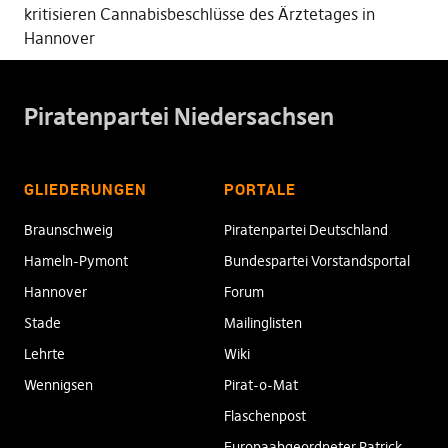
kritisieren Cannabisbeschlüsse des Ärztetages in
Hannover
Piratenpartei Niedersachsen
GLIEDERUNGEN
PORTALE
Braunschweig
Piratenpartei Deutschland
Hameln-Pymont
Bundespartei Vorstandsportal
Hannover
Forum
Stade
Mailinglisten
Lehrte
Wiki
Wennigsen
Pirat-o-Mat
Flaschenpost
Europaabgeordneter Patrick