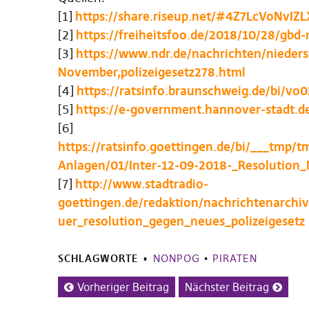
[1]
https://share.riseup.net/#4Z7LcVoNvIZ
[2]
https://freiheitsfoo.de/2018/10/28/gbd-n
[3]
https://www.ndr.de/nachrichten/nieder
November,polizeigesetz278.html
[4]
https://ratsinfo.braunschweig.de/bi/
[5]
https://e-government.hannover-stadt.d
[6]
https://ratsinfo.goettingen.de/bi/___tmp
Anlagen/01/Inter-12-09-2018-_Resolution
[7]
http://www.stadtradio-
goettingen.de/redaktion/nachrichtenarchi
uer_resolution_gegen_neues_polizeigesetz
SCHLAGWORTE
NONPOG
•
PIRATEN
Vorheriger Beitrag
Nächster Beitrag