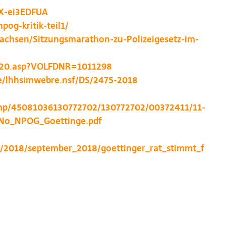
LX-ei3EDFUA
pog-kritik-teil1/
sachsen/Sitzungsmarathon-zu-Polizeigesetz-im-
vo020.asp?VOLFDNR=1011298
e/lhhsimwebre.nsf/DS/2475-2018
/tmp/45081036130772702/130772702/00372411/11-
_No_NPOG_Goettinge.pdf
v/2018/september_2018/goettinger_rat_stimmt_f