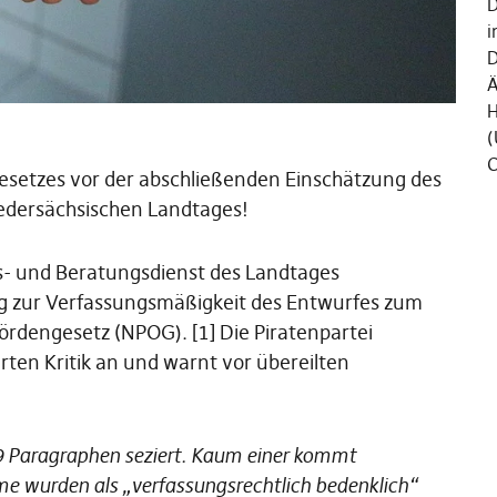
D
i
D
Ä
H
(
C
Gesetzes vor der abschließenden Einschätzung des
edersächsischen Landtages!
s- und Beratungsdienst des Landtages
g zur Verfassungsmäßigkeit des Entwurfes zum
rdengesetz (NPOG). [1] Die Piratenpartei
rten Kritik an und warnt vor übereilten
 29 Paragraphen seziert. Kaum einer kommt
me wurden als „verfassungsrechtlich bedenklich“