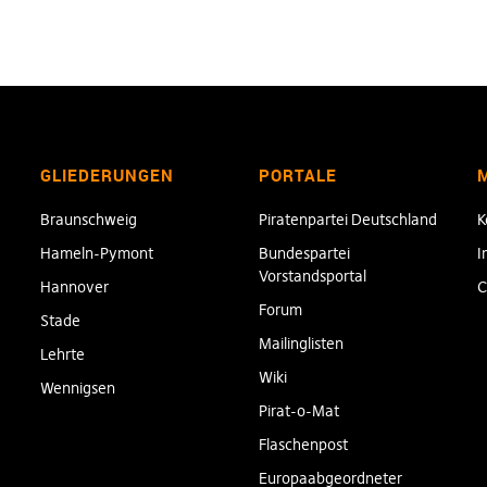
GLIEDERUNGEN
PORTALE
Braunschweig
Piratenpartei Deutschland
K
Hameln-Pymont
Bundespartei
I
Vorstandsportal
Hannover
C
Forum
Stade
Mailinglisten
Lehrte
Wiki
Wennigsen
Pirat-o-Mat
Flaschenpost
Europaabgeordneter