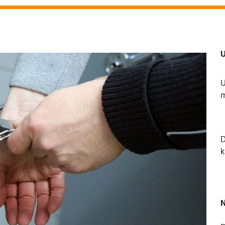
U
U
m
k
N