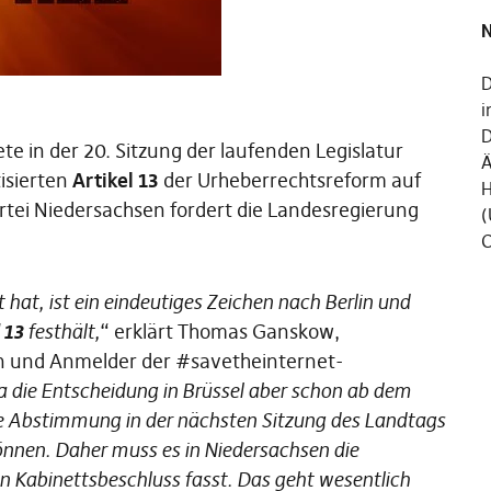
N
D
i
D
e in der 20. Sitzung der laufenden Legislatur
Ä
tisierten
Artikel 13
der Urheberrechtsreform auf
H
artei Niedersachsen fordert die Landesregierung
(
C
at, ist ein eindeutiges Zeichen nach Berlin und
 13
festhält,
“ erklärt Thomas Ganskow,
en und Anmelder der #savetheinternet-
a die Entscheidung in Brüssel aber schon ab dem
de Abstimmung in der nächsten Sitzung des Landtags
önnen. Daher muss es in Niedersachsen die
n Kabinettsbeschluss fasst. Das geht wesentlich