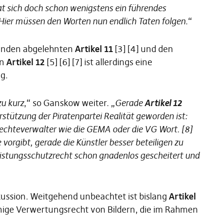
hat sich doch schon wenigstens ein führendes
Hier müssen den Worten nun endlich Taten folgen.
“
ffenden abgelehnten
Artikel 11
[3] [4] und den
en
Artikel 12
[5] [6] [7] ist allerdings eine
g.
zu kurz
,“ so Ganskow weiter. „
Gerade
Artikel 12
stützung der Piratenpartei Realität geworden ist:
Rechteverwalter wie die GEMA oder die VG Wort. [8]
ie vorgibt, gerade die Künstler besser beteiligen zu
eistungsschutzrecht schon gnadenlos gescheitert und
skussion. Weitgehend unbeachtet ist bislang
Artikel
einige Verwertungsrecht von Bildern, die im Rahmen