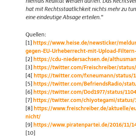
niemals Realität werden dürfen. Das Rechtsver
hat mit Rechtsstaatlichkeit nichts mehr zu t
eine eindeutige Absage erteilen.
“
Quellen:
[1]
https://www.heise.de/newsticker/meldu
gegen-EU-Urheberrecht-mit-Upload-Filter
[2]
https://cdu-niedersachsen.de/althusman
[3]
https://twitter.com/Freischreiber/stat
[4[
https://twitter.com/fxneumann/status
[5]
https://twitter.com/BefriendsRadio/st
[6]
https://twitter.com/Dod1977/status/11
[7]
https://twitter.com/chiyotegami/statu
[8]
https://www.freischreiber.de/aktuelle/e
nicht/
[9]
https://www.piratenpartei.de/2016/11/
[10]