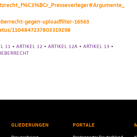
chutzrecht_f%C3%BCr_Presseverleger#Argumente_
eberrecht-gegen-uploadfilter-16563
status/1104847237803319298
EL 11
•
ARTIKEL 12
•
ARTIKEL 12A
•
ARTIKEL 13
•
HEBERRECHT
GLIEDERUNGEN
PORTALE