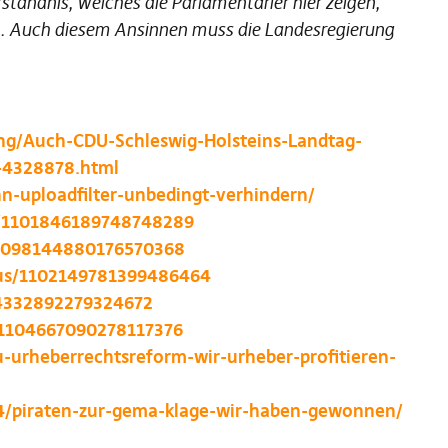
ständnis, welches die Parlamentarier hier zeigen,
un. Auch diesem Ansinnen muss die Landesregierung
ng/Auch-CDU-Schleswig-Holsteins-Landtag-
n-4328878.html
n-uploadfilter-unbedingt-verhindern/
us/1101846189748748289
/1098144880176570368
atus/1102149781399486464
04332892279324672
s/1104667090278117376
u-urheberrechtsreform-wir-urheber-profitieren-
14/piraten-zur-gema-klage-wir-haben-gewonnen/