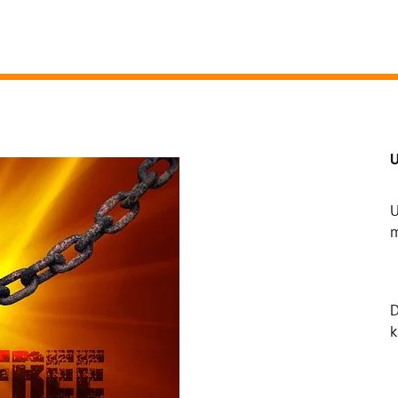
U
U
m
k