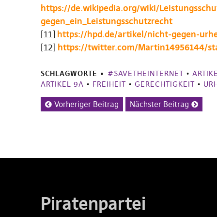
https://de.wikipedia.org/wiki/Leistungss
gegen_ein_Leistungsschutzrecht
[11]
https://hpd.de/artikel/nicht-gegen-urh
[12]
https://twitter.com/Martin14956144/
SCHLAGWORTE
#SAVETHEINTERNET
•
ARTIK
ARTIKEL 9A
•
FREIHEIT
•
GERECHTIGKEIT
•
UR
Vorheriger Beitrag
Nächster Beitrag
Piratenpartei