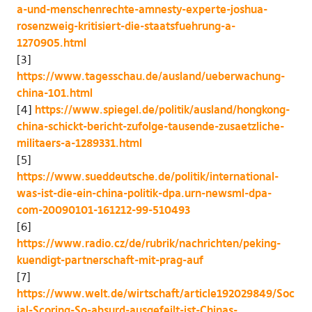
a-und-menschenrechte-amnesty-experte-joshua-
rosenzweig-kritisiert-die-staatsfuehrung-a-
1270905.html
[3]
https://www.tagesschau.de/ausland/ueberwachung-
china-101.html
[4]
https://www.spiegel.de/politik/ausland/hongkong-
china-schickt-bericht-zufolge-tausende-zusaetzliche-
militaers-a-1289331.html
[5]
https://www.sueddeutsche.de/politik/international-
was-ist-die-ein-china-politik-dpa.urn-newsml-dpa-
com-20090101-161212-99-510493
[6]
https://www.radio.cz/de/rubrik/nachrichten/peking-
kuendigt-partnerschaft-mit-prag-auf
[7]
https://www.welt.de/wirtschaft/article192029849/Soc
ial-Scoring-So-absurd-ausgefeilt-ist-Chinas-