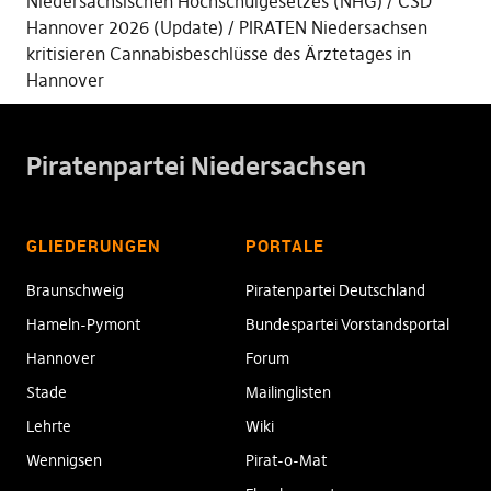
Niedersächsischen Hochschulgesetzes (NHG)
CSD
Hannover 2026 (Update)
PIRATEN Niedersachsen
kritisieren Cannabisbeschlüsse des Ärztetages in
Hannover
Piratenpartei Niedersachsen
GLIEDERUNGEN
PORTALE
Braunschweig
Piratenpartei Deutschland
Hameln-Pymont
Bundespartei Vorstandsportal
Hannover
Forum
Stade
Mailinglisten
Lehrte
Wiki
Wennigsen
Pirat-o-Mat