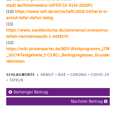
stadt.de/lhhsimwebre.nsf/DS/15-0133-2020F1
(10)
https://www.zeit.de/wirtschaft/2018-03/hartz-iv-
armut-tafel-stefan-liebig
(11)
https://www.sueddeutsche.de/panorama/coronavirus-
tafeln-hamsterkaeufe-1.4838270
(12)
https://wiki.piratenpartei.de/NDS:Wahlprogramm_LTW
_2017#Testgebiete_f.C3.BCr_Bedingungsloses_Grundei
nkommen
SCHLAGWORTE
ARMUT
•
BGE
•
CORONA
•
COVID-19
•
TAFELN
Vorheriger Beitrag
Nächster Beitrag