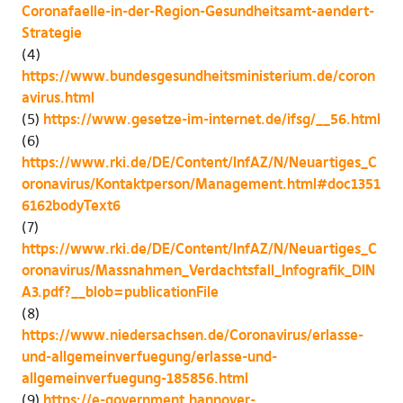
Coronafaelle-in-der-Region-Gesundheitsamt-aendert-
Strategie
(4)
https://www.bundesgesundheitsministerium.de/coron
avirus.html
(5)
https://www.gesetze-im-internet.de/ifsg/__56.html
(6)
https://www.rki.de/DE/Content/InfAZ/N/Neuartiges_C
oronavirus/Kontaktperson/Management.html#doc1351
6162bodyText6
(7)
https://www.rki.de/DE/Content/InfAZ/N/Neuartiges_C
oronavirus/Massnahmen_Verdachtsfall_Infografik_DIN
A3.pdf?__blob=publicationFile
(8)
https://www.niedersachsen.de/Coronavirus/erlasse-
und-allgemeinverfuegung/erlasse-und-
allgemeinverfuegung-185856.html
(9)
https://e-government.hannover-