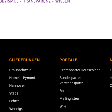
BBYISMUS
•
TRANSPARENZ
•
WISSEN
GLIEDERUNGEN
PORTALE
Braunschweig
Piratenpartei Deutschland
K
Hameln-Pymont
Bundespartei
I
Vorstandsportal
Hannover
C
Forum
Stade
Mailinglisten
Lehrte
Wiki
Wennigsen