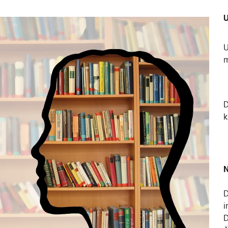
U
U
m
k
N
D
i
D