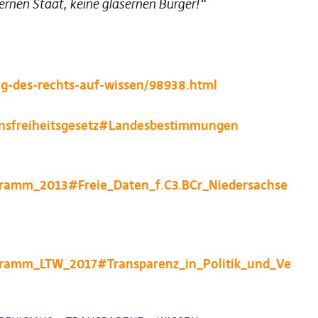
ernen Staat, keine gläsernen Bürger!“
ag-des-rechts-auf-wissen/98938.html
ionsfreiheitsgesetz#Landesbestimmungen
ogramm_2013#Freie_Daten_f.C3.BCr_Niedersachse
rogramm_LTW_2017#Transparenz_in_Politik_und_Ve