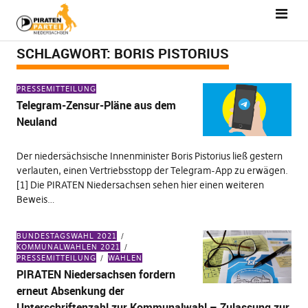
SCHLAGWORT:
BORIS PISTORIUS
PRESSEMITTEILUNG
Telegram-Zensur-Pläne aus dem
Neuland
Der niedersächsische Innenminister Boris Pistorius ließ gestern
verlauten, einen Vertriebsstopp der Telegram-App zu erwägen.
[1] Die PIRATEN Niedersachsen sehen hier einen weiteren
Beweis…
BUNDESTAGSWAHL 2021
KOMMUNALWAHLEN 2021
PRESSEMITTEILUNG
WAHLEN
PIRATEN Niedersachsen fordern
erneut Absenkung der
Unterschriftenzahl zur Kommunalwahl – Zulassung zur