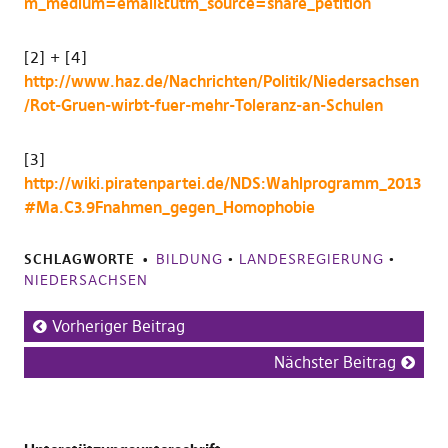
m_medium=email&utm_source=share_petition
[2] + [4]
http://www.haz.de/Nachrichten/Politik/Niedersachsen
/Rot-Gruen-wirbt-fuer-mehr-Toleranz-an-Schulen
[3]
http://wiki.piratenpartei.de/NDS:Wahlprogramm_2013
#Ma.C3.9Fnahmen_gegen_Homophobie
SCHLAGWORTE
BILDUNG
•
LANDESREGIERUNG
•
NIEDERSACHSEN
Vorheriger Beitrag
Nächster Beitrag