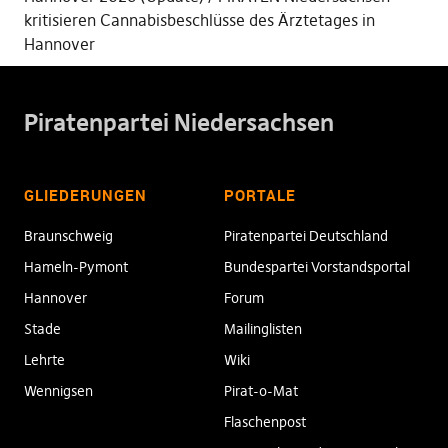
kritisieren Cannabisbeschlüsse des Ärztetages in
Hannover
Piratenpartei Niedersachsen
GLIEDERUNGEN
PORTALE
Braunschweig
Piratenpartei Deutschland
Hameln-Pymont
Bundespartei Vorstandsportal
Hannover
Forum
Stade
Mailinglisten
Lehrte
Wiki
Wennigsen
Pirat-o-Mat
Flaschenpost