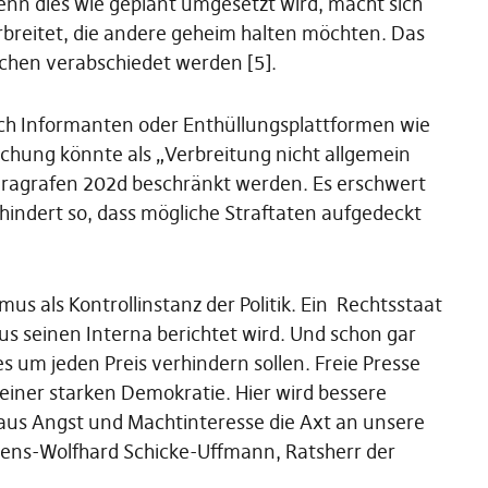
enn dies wie geplant umgesetzt wird, macht sich
erbreitet, die andere geheim halten möchten. Das
ochen verabschiedet werden [5].
rch Informanten oder Enthüllungsplattformen wie
lichung könnte als „Verbreitung nicht allgemein
aragrafen 202d beschränkt werden. Es erschwert
hindert so, dass mögliche Straftaten aufgedeckt
smus als Kontrollinstanz der Politik. Ein Rechtsstaat
us seinen Interna berichtet wird. Und schon gar
ies um jeden Preis verhindern sollen. Freie Presse
einer starken Demokratie. Hier wird bessere
r aus Angst und Machtinteresse die Axt an unsere
 Jens-Wolfhard Schicke-Uffmann, Ratsherr der