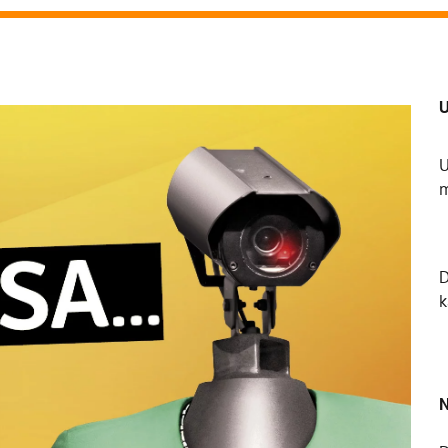
U
U
m
k
N