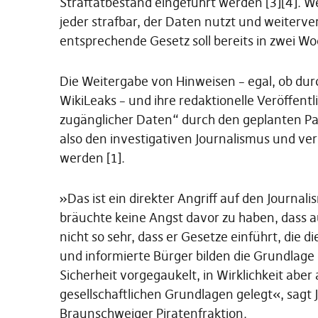
Straftatbestand eingeführt werden [3][4]. W
jeder strafbar, der Daten nutzt und weiterv
entsprechende Gesetz soll bereits in zwei W
Die Weitergabe von Hinweisen – egal, ob du
WikiLeaks – und ihre redaktionelle Veröffent
zugänglicher Daten“ durch den geplanten P
also den investigativen Journalismus und ver
werden [1].
»Das ist ein direkter Angriff auf den Journali
bräuchte keine Angst davor zu haben, dass a
nicht so sehr, dass er Gesetze einführt, die d
und informierte Bürger bilden die Grundlage 
Sicherheit vorgegaukelt, in Wirklichkeit abe
gesellschaftlichen Grundlagen gelegt«, sagt
Braunschweiger Piratenfraktion.