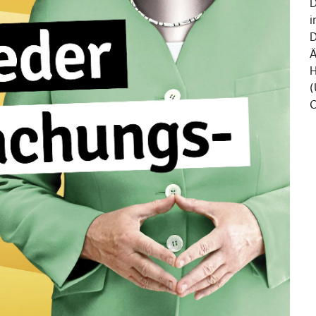
D
i
D
Ä
H
(
C