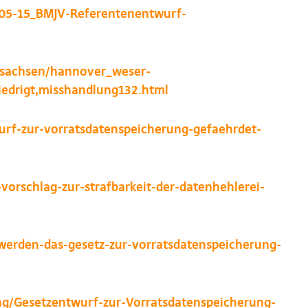
5-05-15_BMJV-Referentenentwurf-
rsachsen/hannover_weser-
niedrigt,misshandlung132.html
wurf-zur-vorratsdatenspeicherung-gefaehrdet-
-vorschlag-zur-strafbarkeit-der-datenhehlerei-
v-werden-das-gesetz-zur-vorratsdatenspeicherung-
ng/Gesetzentwurf-zur-Vorratsdatenspeicherung-