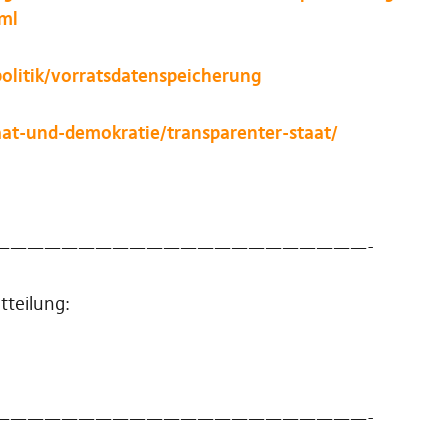
ml
olitik/vorratsdatenspeicherung
taat-und-demokratie/transparenter-staat/
——————————————————————-
tteilung:
——————————————————————-