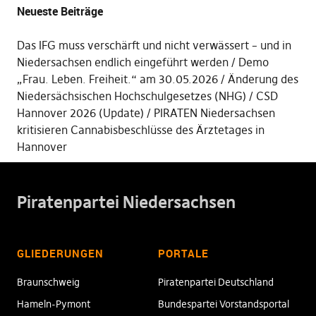
Neueste Beiträge
Das IFG muss verschärft und nicht verwässert – und in
Niedersachsen endlich eingeführt werden
Demo
„Frau. Leben. Freiheit.“ am 30.05.2026
Änderung des
Niedersächsischen Hochschulgesetzes (NHG)
CSD
Hannover 2026 (Update)
PIRATEN Niedersachsen
kritisieren Cannabisbeschlüsse des Ärztetages in
Hannover
Piratenpartei Niedersachsen
GLIEDERUNGEN
PORTALE
Braunschweig
Piratenpartei Deutschland
Hameln-Pymont
Bundespartei Vorstandsportal