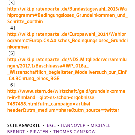
[3]
http://wiki.piratenpartei.de/Bundestagswahl_2013/Wa
hlprogramm#Bedingungsloses_Grundeinkommen_und_
Schritte_dorthin
[4]
http://wiki.piratenpartei.de/Europawahl_2014/Wahlpr
ogramm#Europ.C3.A4isches_Bedingungsloses_Grundei
nkommen
[5]
http://wiki.piratenpartei.de/NDS:Mitgliederversammlu
ngen/2017.1/Beschluesse#WP_018a_-
_Wissenschaftlich_begleiteter_Modellversuch_zur_Einf
.C3.BChrung_eines_BGE
[6]
http://www.stern.de/wirtschaft/geld/grundeinkomme
n-in-finnland—gibt-es-schon-ergebnisse–
7457438.html?utm_campaign=artikel-
header&utm_medium=share&utm_source=twitter
SCHLAGWORTE
BGE
•
HANNOVER
•
MICHAEL
BERNDT
•
PIRATEN
•
THOMAS GANSKOW