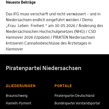
Neueste Beiträge
Das IFG muss verschärft und nicht verwässert – und in
Niedersachsen endlich eingeführt werden
Demo
„Frau. Leben. Freiheit.“ am 30.05.2026
Änderung des
Niedersächsischen Hochschulgesetzes (NHG)
CSD
Hannover 2026 (Update)
PIRATEN Niedersachsen
kritisieren Cannabisbeschlüsse des Ärztetages in
Hannover
Piratenpartei Niedersachsen
GLIEDERUNGEN
PORTALE
Braunschweig
Piratenpartei Deutschland
Hameln-Pymont
Bundespartei Vorstandsportal