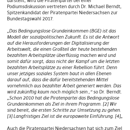
darstellt, wird die Piratenpartei bei einer
Podiumsdiskussion vertreten durch Dr. Michael Berndt,
Spitzenkandidat der Piratenpartei Niedersachsen zur
Bundestagswahl 2017.
„Das Bedingungslose Grundeinkommen (BGE) ist das
Modell der sozialpolitischen Zukunft. Es ist die Antwort
auf die Herausforderungen der Digitalisierung der
Arbeitswelt, die einen Großteil der heute bestehenden
bezahlten Arbeitsplätze überflüssig machen wird und
somit dafür sorgt, dass nicht der Kampf um die letzten
bezahlten Arbeitsplätze zu einer Rebellion führt. Denn
unser jetziges soziales System baut in allen Ebenen
darauf auf, da
s
s die dafür bereitstehenden Mittel
vornehmlich aus bezahlter Arbeit generiert werden. Das
wird zukünftig kaum noch möglich sein.,“
so Dr. Berndt.
„Schon 2010 hat die Piratenpartei das Bedingungslose
Grundeinkommen als Ziel in ihrem Programm. [2] Wir
sind bereit, die ersten Schritte zur Umsetzung zu gehen.
[3] Langfristiges Ziel ist die europaweite Einführung. [4]
„
Auch die Piratenpartei Niedersachsen hat sich zum Ziel