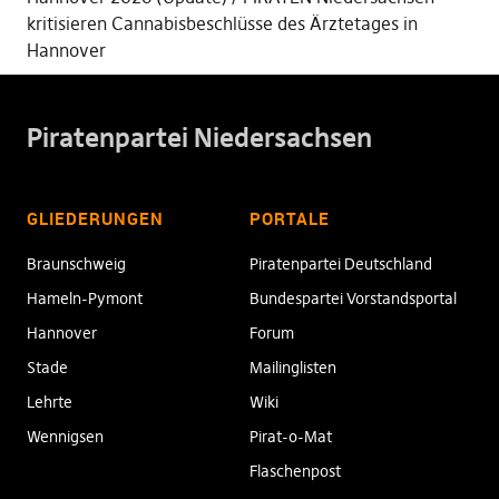
kritisieren Cannabisbeschlüsse des Ärztetages in
Hannover
Piratenpartei Niedersachsen
GLIEDERUNGEN
PORTALE
Braunschweig
Piratenpartei Deutschland
Hameln-Pymont
Bundespartei Vorstandsportal
Hannover
Forum
Stade
Mailinglisten
Lehrte
Wiki
Wennigsen
Pirat-o-Mat
Flaschenpost