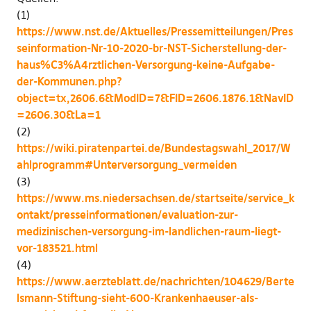
(1)
https://www.nst.de/Aktuelles/Pressemitteilungen/Pres
seinformation-Nr-10-2020-br-NST-Sicherstellung-der-
haus%C3%A4rztlichen-Versorgung-keine-Aufgabe-
der-Kommunen.php?
object=tx,2606.6&ModID=7&FID=2606.1876.1&NavID
=2606.30&La=1
(2)
https://wiki.piratenpartei.de/Bundestagswahl_2017/W
ahlprogramm#Unterversorgung_vermeiden
(3)
https://www.ms.niedersachsen.de/startseite/service_k
ontakt/presseinformationen/evaluation-zur-
medizinischen-versorgung-im-landlichen-raum-liegt-
vor-183521.html
(4)
https://www.aerzteblatt.de/nachrichten/104629/Berte
lsmann-Stiftung-sieht-600-Krankenhaeuser-als-