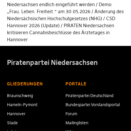
Niedersachsen endlich eingeführt werden
Demo
„Frau. Leben. Freiheit.“ am 30.05.2026
Änderung des
Niedersächsischen Hochschulgesetzes (NHG)
CSD
Hannover 2026 (Update)
PIRATEN Niedersachsen
kritisieren Cannabisbeschlüsse des Ärztetages in
Hannover
Piratenpartei Niedersachsen
GLIEDERUNGEN
PORTALE
Braunschweig
Piratenpartei Deutschland
Hameln-Pymont
Bundespartei Vorstandsportal
Hannover
Forum
Stade
Mailinglisten