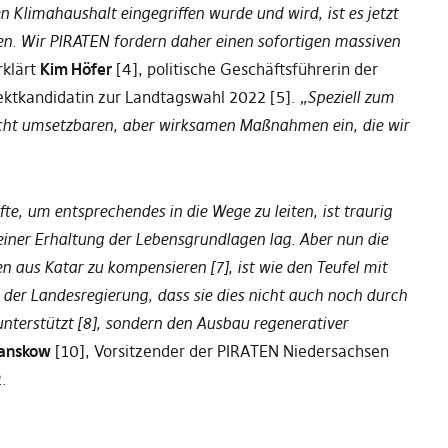
n Klimahaushalt eingegriffen wurde und wird, ist es jetzt
n. Wir PIRATEN fordern daher einen sofortigen massiven
rklärt
Kim Höfer
[4], politische Geschäftsführerin der
ektkandidatin zur Landtagswahl 2022 [5].
„Speziell zum
leicht umsetzbaren, aber wirksamen Maßnahmen ein, die wir
fte, um entsprechendes in die Wege zu leiten, ist traurig
iner Erhaltung der Lebensgrundlagen lag. Aber nun die
en aus
K
atar zu kompensieren
[7]
, ist wie den Teufel mit
der Landesregierung, dass sie dies nicht auch noch durch
nterstützt [
8
], sondern den Ausbau regenerativer
anskow
[
10
],
Vorsitzender der PIRATEN Niedersachsen
.