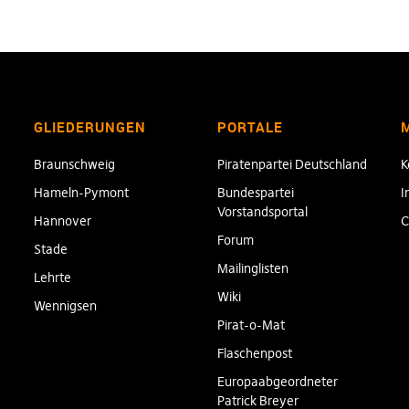
GLIEDERUNGEN
PORTALE
Braunschweig
Piratenpartei Deutschland
K
Hameln-Pymont
Bundespartei
I
Vorstandsportal
Hannover
C
Forum
Stade
Mailinglisten
Lehrte
Wiki
Wennigsen
Pirat-o-Mat
Flaschenpost
Europaabgeordneter
Patrick Breyer