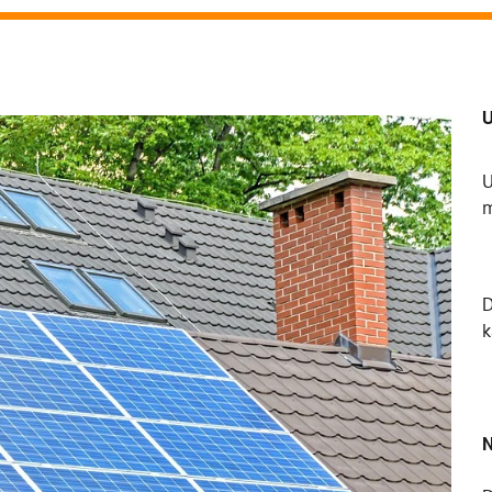
U
U
m
k
N