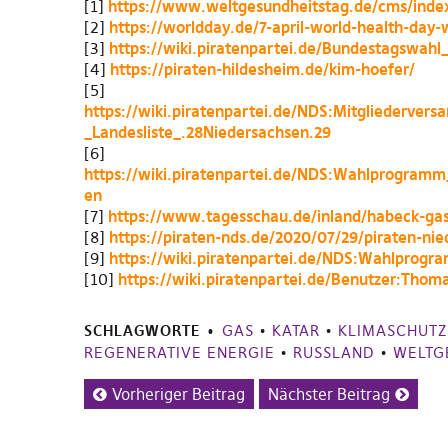
[1]
https://www.weltgesundheitstag.de/cms/ind
[2]
https://worldday.de/7-april-world-health-day-
[3]
https://wiki.piratenpartei.de/Bundestagswah
[4]
https://piraten-hildesheim.de/kim-hoefer/
[5]
https://wiki.piratenpartei.de/NDS:Mitgliederv
_Landesliste_.28Niedersachsen.29
[6]
https://wiki.piratenpartei.de/NDS:Wahlprogra
en
[7]
https://www.tagesschau.de/inland/habeck-gas
[8]
https://piraten-nds.de/2020/07/29/piraten-nie
[
9
]
https://wiki.piratenpartei.de/NDS:Wahlpro
[
10
]
https://wiki.piratenpartei.de/Benutzer:
Thoma
SCHLAGWORTE
GAS
•
KATAR
•
KLIMASCHUTZ
REGENERATIVE ENERGIE
•
RUSSLAND
•
WELTG
Vorheriger Beitrag
Nächster Beitrag