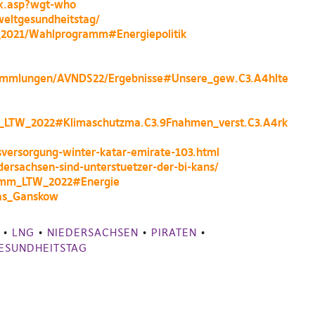
ex.asp?wgt-who
weltgesundheitstag/
l_2021/Wahlprogramm#Energiepolitik
ersammlungen/AVNDS22/Ergebnisse#Unsere_gew.C3.A4hlte
mm_LTW_2022#Klimaschutzma.C3.9Fnahmen_verst.C3.A4rk
versorgung-winter-katar-emirate-103.html
dersachsen-sind-unterstuetzer-der-bi-kans/
gramm_LTW_2022#Energie
s_Ganskow
•
LNG
•
NIEDERSACHSEN
•
PIRATEN
•
ESUNDHEITSTAG