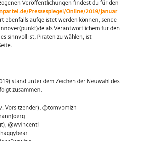
zogenen Veröffentlichungen findest du für den
tenpartei.de/Pressespiegel/Online/2019/Januar
ort ebenfalls aufgelistet werden können, sende
annover(punkt)de als Verantwortlichem für den
 sinnvoll ist, Piraten zu wählen, ist
eite.
019) stand unter dem Zeichen der Neuwahl des
 folgt zusammen.
lv. Vorsitzender), @tomvomizh
kmannJoerg
gt), @wvincentl
 @haggybear