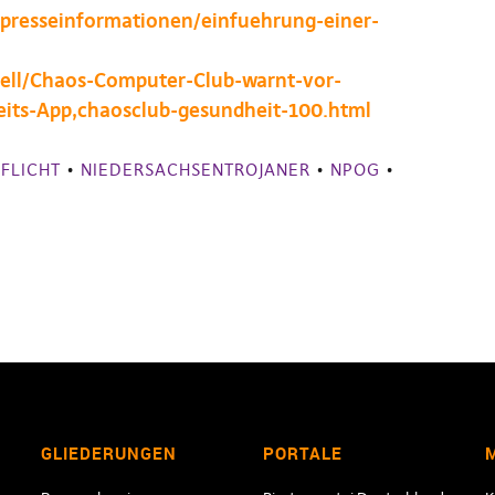
/presseinformationen/einfuehrung-einer-
uell/Chaos-Computer-Club-warnt-vor-
its-App,chaosclub-gesundheit-100.html
FLICHT
•
NIEDERSACHSENTROJANER
•
NPOG
•
GLIEDERUNGEN
PORTALE