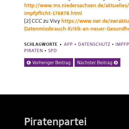
http://www.ms.niedersachsen.de/aktuelles
impfpflicht-176878.html
[2] CCC zu Vivy
https://www.swr.de/swrakt
Datenmissbrauch-Kritik-an-neuer-Gesundhe
SCHLAGWORTE
APP
•
DATENSCHUTZ
•
IMPFP
PIRATEN
•
SPD
Vorheriger Beitrag
Nächster Beitrag
Piratenpartei