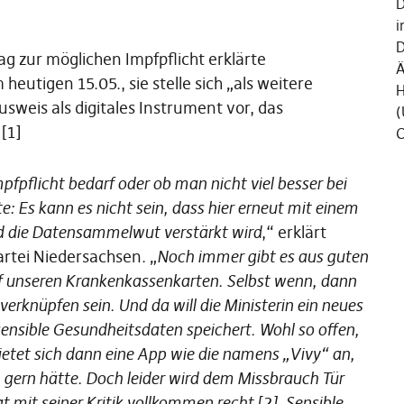
D
i
D
g zur möglichen Impfpflicht erklärte
Ä
eutigen 15.05., sie stelle sich „als weitere
H
weis als digitales Instrument vor, das
(
[1]
C
pfpflicht bedarf oder ob man nicht viel besser bei
te: Es kann es nicht sein, dass hier erneut mit einem
nd die Datensammelwut verstärkt wird
,“ erklärt
rtei Niedersachsen. „
Noch immer gibt es aus guten
f unseren Krankenkassenkarten. Selbst wenn, dann
verknüpfen sein. Und da will die Ministerin ein neues
ensible Gesundheitsdaten speichert. Wohl so offen,
ietet sich dann eine App wie die namens „Vivy“ an,
 gern hätte. Doch leider wird dem Missbrauch Tür
 mit seiner Kritik vollkommen recht [2]. Sensible