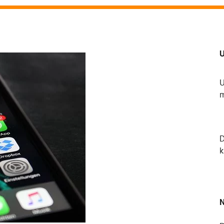
U
U
m
k
N