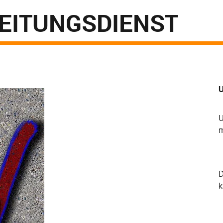
ITUNGSDIENST
U
U
m
k