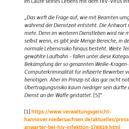
im Laufe seines Lebens mit dem HIV-Virus infi
„
Das wirft die Frage auf, wie mit Beamten um
während der Dienstzeit entsteht. Die Antwort 
mehr. Denn im weiteren Dienstleben wird nie 
selbst wenn, es gibt jede Menge Bereiche, in d
normale Lebensrisiko hinaus besteht. Weite Teil
gewählte Laufbahn – fallen unter diese Kategor
Bekämpfung der so genannten Weiße-Kragen-Kr
Computerkriminalität für infizierte Bewerber v
benötigen. Aber im Prinzip ist das gar nicht n
Übertragungsrisiko kaum niedriger sein dürfte al
Dienst an der Waffe gestattet.
[5]“
[1]
https://www.verwaltungsgericht-
hannover.niedersachsen.de/aktuelles/press
anwarter-bei-hiv-infektion-178819.html