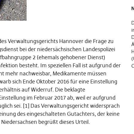
N
D
i
D
des Verwaltungsgerichts Hannover die Frage zu
Ä
sdienst bei der niedersächsischen Landespolizei
H
ufbahngruppe 2 (ehemals gehobener Dienst)
(
fektion besteht. Im speziellen Fall ist aufgrund der
C
icht mehr nachweisbar, Medikamente müssen
rb sich Ende Oktober 2016 für eine Einstellung
hältnis auf Widerruf. Die beklagte
instellung im Februar 2017 ab, weil er aufgrund
uglich sei. [1] Das Verwaltungsgericht widersprach
Meinung des eingeschalteten Gutachters, der keine
 Niedersachsen begrüßt dieses Urteil.