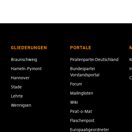
GLIEDERUNGEN
PORTALE
Braunschweig
Piratenpartei Deutschland
K
Hameln-Pymont
Bundespartei
I
Vorstandsportal
Hannover
C
Forum
Stade
Mailinglisten
Lehrte
Wiki
Wennigsen
Pirat-o-Mat
Flaschenpost
Europaabgeordneter