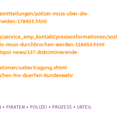
emitteilungen/polizei-muss-uber-die-
cheiden-178935.html
te/service_amp_kontakt/presseinformationen/sozi
-hiv-muss-durchbrochen-werden-118653.html
lspol-news/337-diskriminierende-
ationen/uebertragung.shtml
schen-hiv-duerfen-bundeswehr
N
•
PIRATEN
•
POLIZEI
•
PROZESS
•
URTEIL