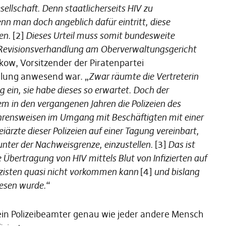
sellschaft. Denn staatlicherseits HIV zu
enn man doch angeblich dafür eintritt, diese
en.
[2]
Dieses Urteil muss somit bundesweite
 Revisionsverhandlung am Oberverwaltungsgericht
ow, Vorsitzender der Piratenpartei
dlung anwesend war. „
Zwar räumte die Vertreterin
 ein, sie habe dieses so erwartet. Doch der
 in den vergangenen Jahren die Polizeien des
hrensweisen im Umgang mit Beschäftigten mit einer
iärzte dieser Polizeien auf einer Tagung vereinbart,
unter der Nachweisgrenze, einzustellen.
[3]
Das ist
 Übertragung von HIV mittels Blut von Infizierten auf
olizisten quasi nicht vorkommen kann
[4]
und bislang
iesen wurde.
“
 ein Polizeibeamter genau wie jeder andere Mensch