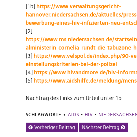
[1b]
https://www.verwaltungsgericht-
hannover.niedersachsen.de/aktuelles/press
bewerbung-eines-hiv-infizierten-neu-ents
[2]
https://www.ms.niedersachsen.de/startsei
alministerin-cornelia-rundt-die-tabuzone
[3]
https://www.velspol.de/index.php/90-ve
einstellungskriterien-bei-der-polizei
[4]
https://www.hivandmore.de/hiv-inform
[5]
https://www.aidshilfe.de/meldung/men
Nachtrag des Links zum Urteil unter 1b
SCHLAGWORTE
AIDS
•
HIV
•
NIEDERSACHSE
Vorheriger Beitrag
Nächster Beitrag