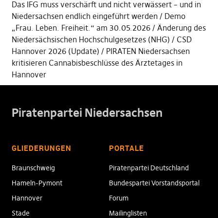
Das IFG muss verschärft und nicht verwässert – und in
Niedersachsen endlich eingeführt werden
Demo
„Frau. Leben. Freiheit.“ am 30.05.2026
Änderung des
Niedersächsischen Hochschulgesetzes (NHG)
CSD
Hannover 2026 (Update)
PIRATEN Niedersachsen
kritisieren Cannabisbeschlüsse des Ärztetages in
Hannover
Piratenpartei Niedersachsen
GLIEDERUNGEN
PORTALE
Braunschweig
Piratenpartei Deutschland
Hameln-Pymont
Bundespartei Vorstandsportal
Hannover
Forum
Stade
Mailinglisten